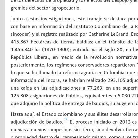
de los derechos de propiedad y los efectos del despojo y el
gremios del sector agropecuario.
Junto a estas investigaciones, este trabajo se destaca por 
con base en información del Instituto Colombiano de la R
(Incoder) y el registro realizado por Catherine LeGrand. Es
415.867 hectáreas de tierras baldías; en el tránsito de 
1.456.840 ha (1870-1900); entrado ya el siglo XX, en l
República Liberal, en medio de la revolución normativ
posteriormente, los regímenes conservadores repartieron 
lo que se ha llamado la reforma agraria en Colombia, que p
información del Incora, se habrían realizado 293.105 adju
una caída en las adjudicaciones a 77.263, en una superfi
125.808 asignaciones de baldíos, equivalentes a 5.030.226
que adquirió la política de entrega de baldíos, su auge en l
Hasta aquí, el Estado colombiano y sus élites desarrollaron
19
adjudicación de baldíos.
El proceso iniciado en 2012 es 
nuevas a nuevos campesinos sin tierra, sino devolver tierra
o propiedad dentro del campesinado mismo, como si se trat