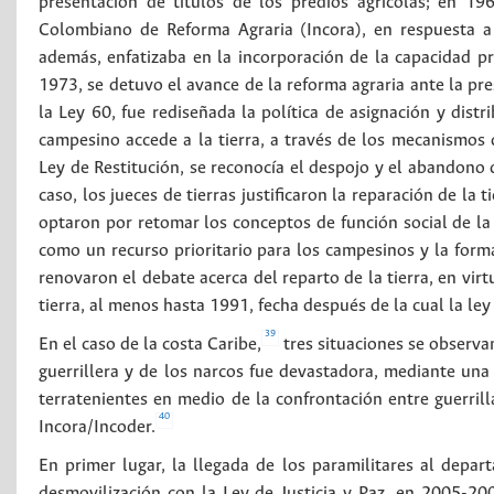
presentación de títulos de los predios agrícolas; en 196
Colombiano de Reforma Agraria (Incora), en respuesta a
además, enfatizaba en la incorporación de la capacidad pr
1973, se detuvo el avance de la reforma agraria ante la pres
la Ley 60, fue rediseñada la política de asignación y distr
campesino accede a la tierra, a través de los mecanismos 
Ley de Restitución, se reconocía el despojo y el abandono 
caso, los jueces de tierras justificaron la reparación de la
optaron por retomar los conceptos de función social de la
como un recurso prioritario para los campesinos y la formal
renovaron el debate acerca del reparto de la tierra, en vir
tierra, al menos hasta 1991, fecha después de la cual la le
39
En el caso de la costa Caribe,
tres situaciones se observan
guerrillera y de los narcos fue devastadora, mediante una
terratenientes en medio de la confrontación entre guerrilla
40
Incora/Incoder.
En primer lugar, la llegada de los paramilitares al dep
desmovilización con la Ley de Justicia y Paz, en 2005-20