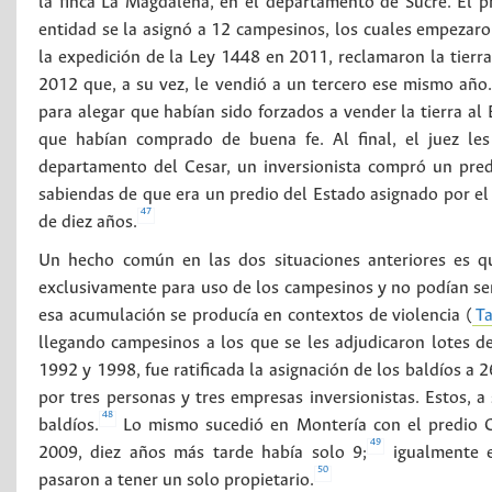
la finca La Magdalena, en el departamento de Sucre. El p
entidad se la asignó a 12 campesinos, los cuales empezar
la expedición de la Ley 1448 en 2011, reclamaron la tier
2012 que, a su vez, le vendió a un tercero ese mismo año
para alegar que habían sido forzados a vender la tierra a
que habían comprado de buena fe. Al final, el juez les
departamento del Cesar, un inversionista compró un pre
sabiendas de que era un predio del Estado asignado por el 
47
de diez años.
Un hecho común en las dos situaciones anteriores es qu
exclusivamente para uso de los campesinos y no podían se
esa acumulación se producía en contextos de violencia (
Ta
llegando campesinos a los que se les adjudicaron lotes de
1992 y 1998, fue ratificada la asignación de los baldíos a 
por tres personas y tres empresas inversionistas. Estos, 
48
baldíos.
Lo mismo sucedió en Montería con el predio Ce
49
2009, diez años más tarde había solo 9;
igualmente e
50
pasaron a tener un solo propietario.