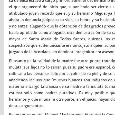
La defensa estuvo a cargo primordialmente del hermano mayo
el que argumentó de inicio que, suponiendo ser cierto su 
atribulado joven recordó que él y su hermano Miguel ya h
ahora la denuncia golpeaba su vida, su honra y su haciend
y no antes, alegando que la obtención de dos grados previo
había aprobado como abogado, otra demostración de su ca
mayor de Santa María de Todos Santos, quienes los c
sospechaba que el denunciante era un sujeto a quien su pad
juzgado de la Acordada, en donde su progenitor era asesor
El asunto de la calidad de la madre fue otro punto trata
mulata, sus hijos no lo serían pues su padre era español, 
calificar a las personas solo por el color de su piel y de 
añadiendo incluso que "muchos blancos son indignos de d
materno encargó la crianza de su madre a la mulata Juana
estimar solo como padres putativos. Es muy posible que
hermanos y que ni una ni otra parte, en el juicio, hayan 
de sus argumentos.
En un tercer punto, Manuel María arremetió contra la Const