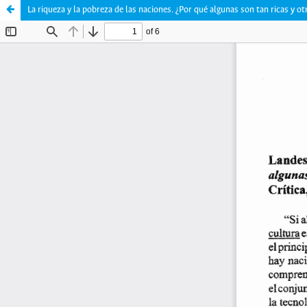
La riqueza y la pobreza de las naciones. ¿Por qué algunas son tan ricas y o