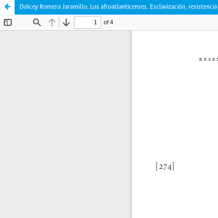
Dolcey Romero Jaramillo. Los afroatlanticenses. Esclavización, resistencia