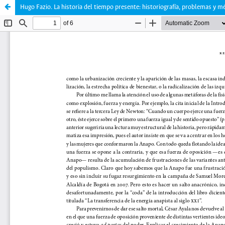
Hugo Fazio. La historia del tiempo presente: historiografía, problemas y 