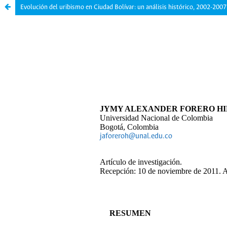
Evolución del uribismo en Ciudad Bolívar: un análisis histórico, 2002-2007