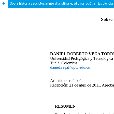
Sobre historia y sociología: interdisciplinariedad y narración en las cienci