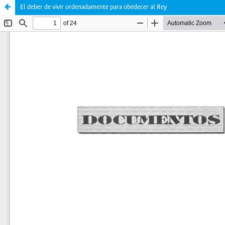
El deber de vivir ordenadamente para obedecer al Rey