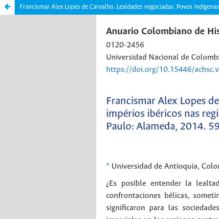
Francismar Alex Lopes de Carvalho. Lealdades negociadas. Povos indígenas 