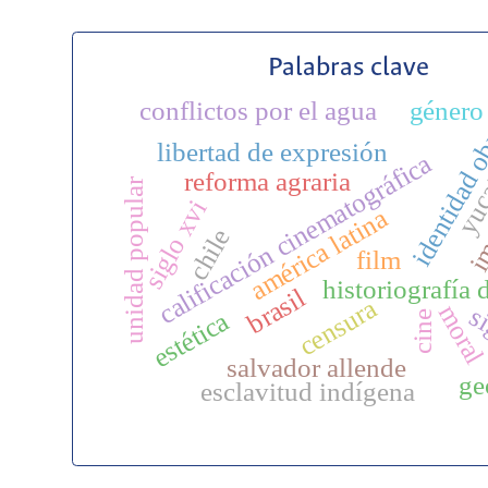
Palabras clave
conflictos por el agua
género
identidad o
libertad de expresión
im
calificación cinematográfica
yuc
reforma agraria
unidad popular
siglo xvi
américa latina
chile
film
historiografía 
brasil
censura
mora
s
estética
cine
salvador allende
ge
esclavitud indígena