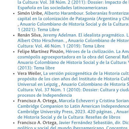
la Cultura: Vol. 38 Núm. 2 (2011): Dossier: Impacto de 
Española en las sociedades latinoamericanas
Simón Uribe,
Alberto Harambour. Soberanías fronteriza
capital en la colonización de Patagonia (Argentina y Ch
,
Anuario Colombiano de Historia Social y de la Cultura
1 (2021): Tema Libre
Renán Silva,
Jeremy Adelman. El idealista pragmático. L
Albert Otto Hirschman.
,
Anuario Colombiano de Histori
Cultura: Vol. 46 Núm. 1 (2019): Tema Libre
Felipe Martínez Pinzón,
Héroes de la civilización. La A
cosmópolis agroexportadora en la obra del General Ra
Anuario Colombiano de Historia Social y de la Cultura:
(2013): Tema libre
Vera Weiler,
La versión psicogenética de la Historia cult
propósito de los cien años del Instituto de Historia Cul
Universal en Leipzig
,
Anuario Colombiano de Historia So
Cultura: Vol. 37 Núm. 1 (2010): Dossier: Cultura y ciud
procesos de Independencia
Francisco A. Ortega,
Marcela Echeverri y Cristina Sorian
Cambridge Companion to Latin American Independence
Cambridge University Press, 2023. 420 páginas.
,
Anuar
de Historia Social y de la Cultura: Reseñas de libros
Francisco A. Ortega,
Javier Fernández Sebastián, dir. Di
político y social del mundo iberoamericano. Conceptos 