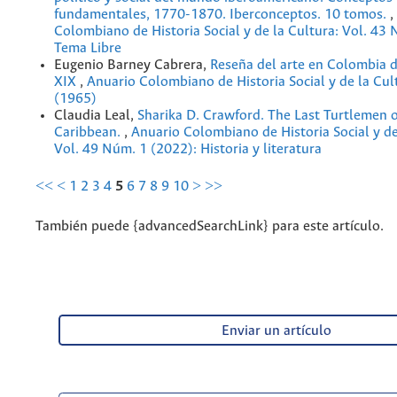
fundamentales, 1770-1870. Iberconceptos. 10 tomos.
,
Colombiano de Historia Social y de la Cultura: Vol. 43
Tema Libre
Eugenio Barney Cabrera,
Reseña del arte en Colombia d
XIX
,
Anuario Colombiano de Historia Social y de la Cul
(1965)
Claudia Leal,
Sharika D. Crawford. The Last Turtlemen o
Caribbean.
,
Anuario Colombiano de Historia Social y de
Vol. 49 Núm. 1 (2022): Historia y literatura
<<
<
1
2
3
4
5
6
7
8
9
10
>
>>
También puede {advancedSearchLink} para este artículo.
Enviar un artículo