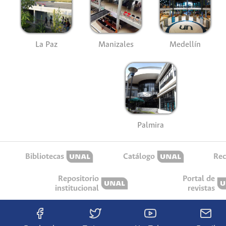
La Paz
Manizales
Medellín
Palmira
Bibliotecas
Catálogo
Rec
Repositorio
Portal de
institucional
revistas