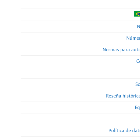
N
Númer
Normas para auto
C
So
Reseña histórica
Eq
Política de da