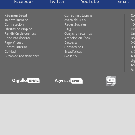
Facebook
Twitter
YouTube
Email
Régimen Legal
Correo institucional
Co
Talento humano
Mapa del sitio
Av
Contratación
Redes Sociales
40
Ofertas de empleo
FAQ
He
Rendición de cuentas
Quejas y reclamos
Un
Concurso docente
Atención en línea
Bo
Pago Virtual
Encuesta
(+
Control interno
Contáctenos
00
Calidad
Estadísticas
© 
Buzón de notificaciones
Glosario
Al
di
Ac
Ac