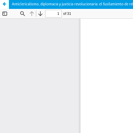
Anticlericalismo, diplomacia y justicia revolucionaria: el fusilamiento de 