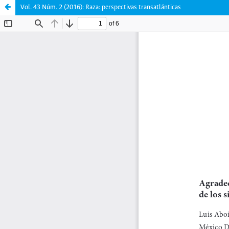
Vol. 43 Núm. 2 (2016): Raza: perspectivas transatlánticas