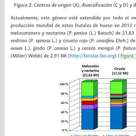
Figura 2:
Centros de origen (A), diversificación (C y D) y 
Actualmente, este género está extendido por todo el mu
producción mundial de estos frutales de hueso en 2013 
melocotonero y nectarina [
P. persica
(L.) Batsch] de 21,63 
endrino (
P. spinosa
L.) y ciruelo rojo (
P. cerasifera
Ehrh.) de
avium
L.), gindo (
P. cerasus
L.) y cerezo mongol (
P. frutic
(Miller) Webb] de 2,91 Mt (
http://faostat.fao.org
) (
Figura 