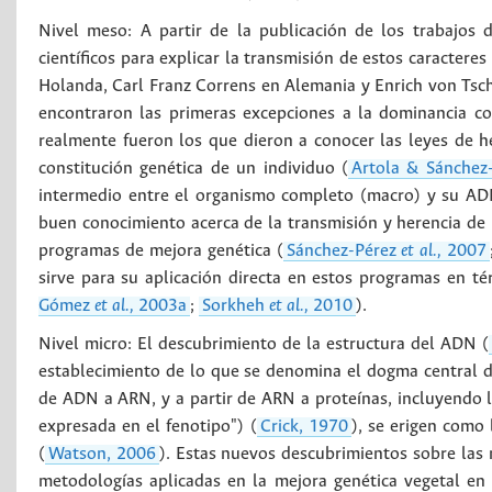
Nivel meso: A partir de la publicación de los trabajo
científicos para explicar la transmisión de estos caractere
Holanda, Carl Franz Correns en Alemania y Enrich von Tsc
encontraron las primeras excepciones a la dominancia c
realmente fueron los que dieron a conocer las leyes de 
constitución genética de un individuo (
Artola & Sánchez
intermedio entre el organismo completo (macro) y su ADN
buen conocimiento acerca de la transmisión y herencia de 
programas de mejora genética (
Sánchez-Pérez
et al.,
2007
sirve para su aplicación directa en estos programas en té
Gómez
et al.,
2003a
;
Sorkheh
et al.,
2010
).
Nivel micro: El descubrimiento de la estructura del ADN (
establecimiento de lo que se denomina el dogma central de
de ADN a ARN, y a partir de ARN a proteínas, incluyendo l
expresada en el fenotipo") (
Crick, 1970
), se erigen como 
(
Watson, 2006
). Estas nuevos descubrimientos sobre las 
metodologías aplicadas en la mejora genética vegetal en 