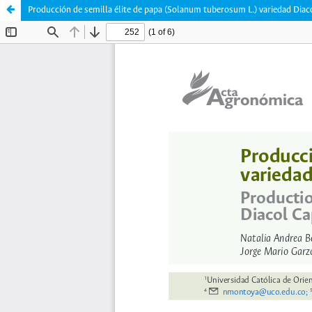
Producción de semilla élite de papa (Solanum tuberosum L.) variedad Diac