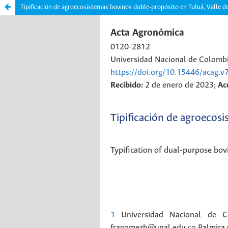
Tipificación de agroecosistemas bovinos doble-propósito en Tuluá, Valle 