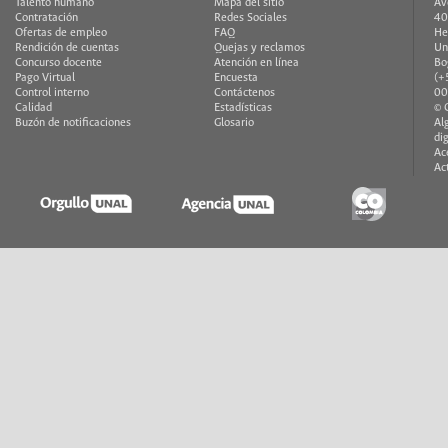
Talento humano
Mapa del sitio
Av
Contratación
Redes Sociales
40
Ofertas de empleo
FAQ
He
Rendición de cuentas
Quejas y reclamos
Un
Concurso docente
Atención en línea
Bo
Pago Virtual
Encuesta
(+
Control interno
Contáctenos
00
Calidad
Estadísticas
© 
Buzón de notificaciones
Glosario
Al
di
Ac
Ac