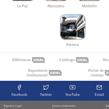
La Paz
Manizales
Medellín
Palmira
Bibliotecas
Catálogo
Rec
Repositorio
Portal de
institucional
revistas
Facebook
Twitter
YouTube
Email
Régimen Legal
Correo institucional
Co