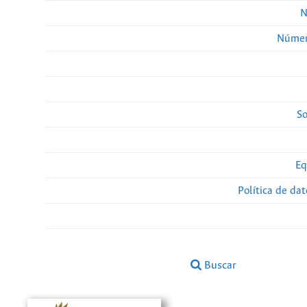
N
Númer
So
Eq
Política de da
Buscar