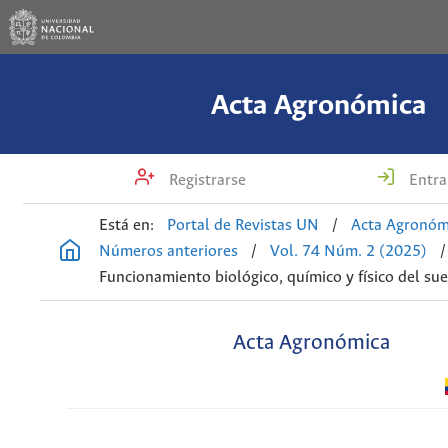
Acta Agronómica
Registrarse
Entra
Está en:
Portal de Revistas UN
/
Acta Agronóm
Números anteriores
/
Vol. 74 Núm. 2 (2025)
/
Funcionamiento biológico, químico y físico del su
Acta Agronómica