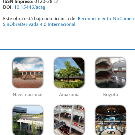
ISSN Impreso
: 0120-2812
DOI:
10.15446/acag
Este obra está bajo una licencia de:
Reconocimiento-NoComerc
SinObraDerivada 4.0 Internacional
Nivel nacional
Amazonía
Bogotá