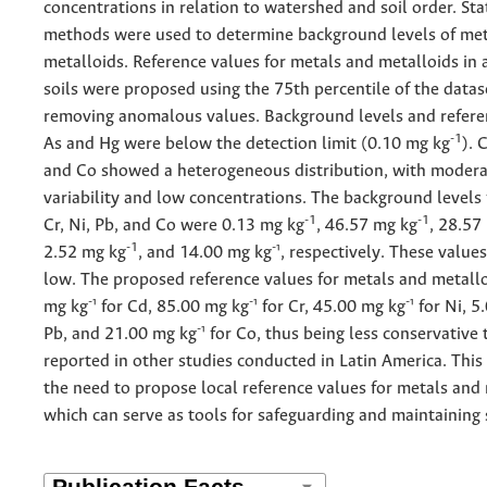
concentrations in relation to watershed and soil order. Stat
methods were used to determine background levels of me
metalloids. Reference values for metals and metalloids in a
soils were proposed using the 75th percentile of the datas
removing anomalous values. Background levels and refere
-1
As and Hg were below the detection limit (0.10 mg kg
). 
and Co showed a heterogeneous distribution, with modera
variability and low concentrations. The background levels 
-1
-1
Cr, Ni, Pb, and Co were 0.13 mg kg
, 46.57 mg kg
, 28.57
-1
-
2.52 mg kg
, and 14.00 mg kg
¹, respectively. These value
low. The proposed reference values for metals and metall
-
-
-
mg kg
¹ for Cd, 85.00 mg kg
¹ for Cr, 45.00 mg kg
¹ for Ni, 
-
Pb, and 21.00 mg kg
¹ for Co, thus being less conservative
reported in other studies conducted in Latin America. Thi
the need to propose local reference values for metals and 
which can serve as tools for safeguarding and maintaining s