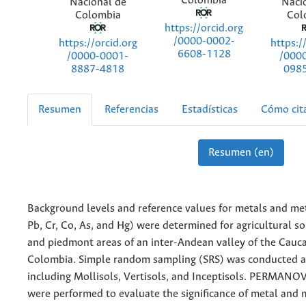
Colombia
Nacional de
Naci
Colombia
Col
https://orcid.org
/0000-0002-
https://orcid.org
https:/
6608-1128
/0000-0001-
/000
8887-4818
098
Resumen
Referencias
Estadísticas
Cómo cit
Resumen (en)
Background levels and reference values for metals and met
Pb, Cr, Co, As, and Hg) were determined for agricultural soi
and piedmont areas of an inter-Andean valley of the Cauca
Colombia. Simple random sampling (SRS) was conducted at
including Mollisols, Vertisols, and Inceptisols. PERMANO
were performed to evaluate the significance of metal and 