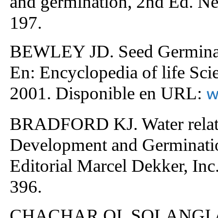
and germination, 2nd Ed. N
197.
BEWLEY JD. Seed Germinati
En: Encyclopedia of life Sci
2001. Disponible en URL:
w
BRADFORD KJ. Water relatio
Development and Germination
Editorial Marcel Dekker, In
396.
CHACHAR QI, SOLANGI AG