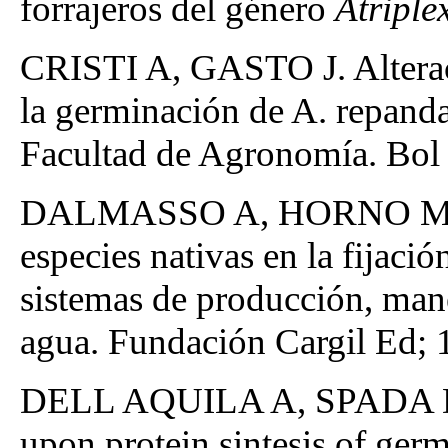
forrajeros del género
Atriple
CRISTI A, GASTO J. Alteraci
la germinación de A. repanda
Facultad de Agronomía. Bol 
DALMASSO A, HORNO M, C
especies nativas en la fijaci
sistemas de producción, mane
agua. Fundación Cargil Ed; 
DELL AQUILA A, SPADA D. Th
upon protein sintesis of ge