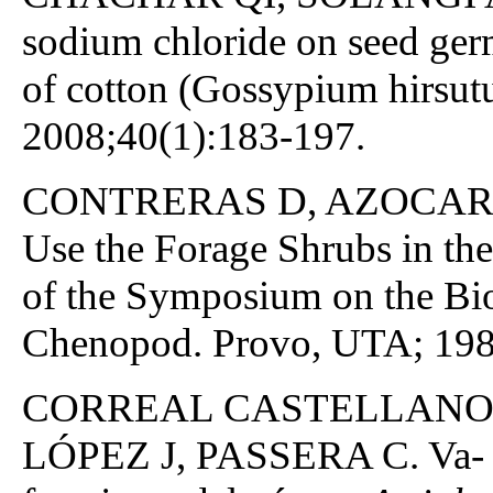
sodium chloride on seed ger
of cotton (Gossypium hirsutu
2008;40(1):183-197.
CONTRERAS D, AZOCAR 
Use the Forage Shrubs in th
of the Symposium on the Bi
Chenopod. Provo, UTA; 1983
CORREAL CASTELLANOS 
LÓPEZ J, PASSERA C. Va- lor