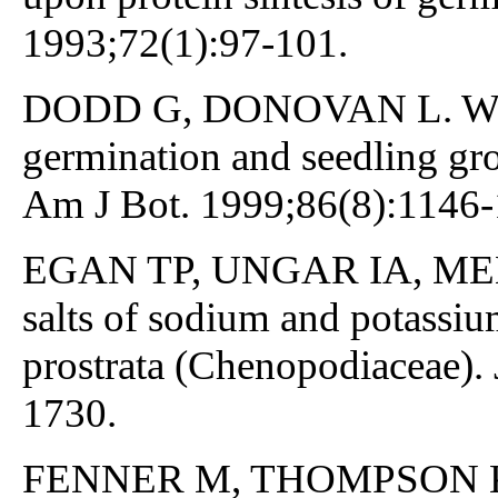
1993;72(1):97-101.
DODD G, DONOVAN L. Water 
germination and seedling gro
Am J Bot. 1999;86(8):1146-
EGAN TP, UNGAR IA, MEEKIN
salts of sodium and potassi
prostrata (Chenopodiaceae). 
1730.
FENNER M, THOMPSON K. T