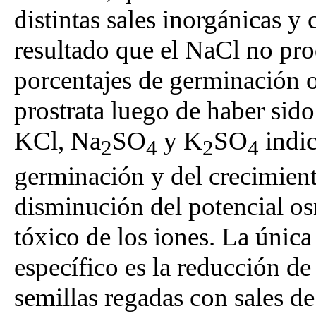
distintas sales inorgánicas y
resultado que el NaCl no pro
porcentajes de germinación o
prostrata luego de haber sid
KCl, Na
SO
y K
SO
indic
2
4
2
4
germinación y del crecimient
disminución del potencial os
tóxico de los iones. La única
específico es la reducción de
semillas regadas con sales de