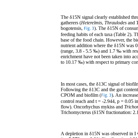
The δ15N signal clearly established thr
gatherers (
Heterelmis
,
Thraulodes
and
bogotensis,
). The δ15N of consum
Fig. 3
feeding habits of each taxa (Table 2). T
base of the food chain. However, the b
nutrient addition where the δ15N was 
(range, 3.8 - 5.5 ‰) and 1.7 ‰ with res
enrichment have not been taken into acc
to 10.17 ‰) with respect to primary co
In most cases, the δ13C signal of biof
Following the δ13C and the gut content 
CPOM and biofilm (
). An increas
Fig. 3
control reach and t = -2.944, p = 0.05 i
flow). Oncorhychus mykiss and
Tricho
Trichomycterus (δ15N fractionation: 2.
A depletion in δ15N was observed in I wi