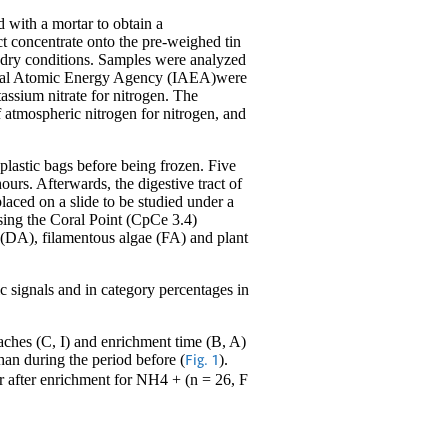
 with a mortar to obtain a
t concentrate onto the pre-weighed tin
n dry conditions. Samples were analyzed
tional Atomic Energy Agency (IAEA)were
assium nitrate for nitrogen. The
f atmospheric nitrogen for nitrogen, and
 plastic bags before being frozen. Five
urs. Afterwards, the digestive tract of
laced on a slide to be studied under a
sing the Coral Point (CpCe 3.4)
e (DA), filamentous algae (FA) and plant
 signals and in category percentages in
aches (C, I) and enrichment time (B, A)
an during the period before (
).
Fig. 1
er after enrichment for NH4 + (n = 26, F