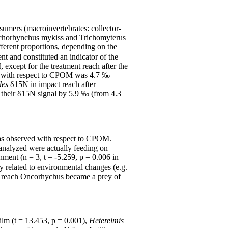
sumers (macroinvertebrates: collector-
Onchorhynchus mykiss and Trichomyterus
erent proportions, depending on the
nt and constituted an indicator of the
xcept for the treatment reach after the
rs with respect to CPOM was 4.7 ‰
des
δ15N in impact reach after
d their δ15N signal by 5.9 ‰ (from 4.3
was observed with respect to CPOM.
 analyzed were actually feeding on
hment (n = 3, t = -5.259, p = 0.006 in
ly related to environmental changes (e.g.
 I reach Oncorhychus became a prey of
film (t = 13.453, p = 0.001),
Heterelmis