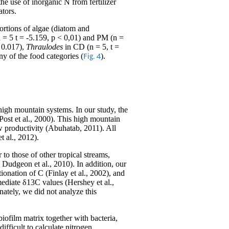
the use of inorganic N from fertilizer
ators.
ortions of algae (diatom and
 = 5 t = -5.159, p < 0,01) and PM (n =
 0.017),
Thraulodes
in CD (n = 5, t =
ny of the food categories (
).
Fig. 4
l high mountain systems. In our study, the
Post et al., 2000). This high mountain
w productivity (Abuhatab, 2011). All
t al., 2012).
to those of other tropical streams,
 Dudgeon et al., 2010). In addition, our
ionation of C (Finlay et al., 2002), and
rmediate δ13C values (Hershey et al.,
nately, we did not analyze this
 biofilm matrix together with bacteria,
ifficult to calculate nitrogen