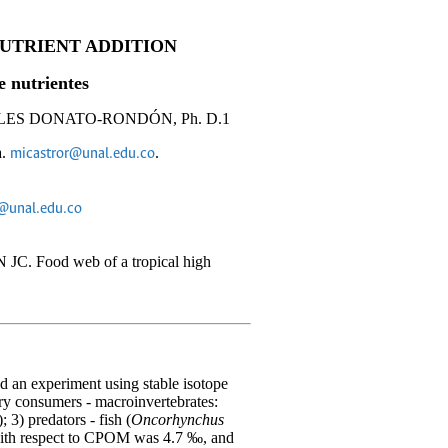
NUTRIENT ADDITION
e nutrientes
LES DONATO-RONDÓN, Ph. D.1
a.
.
micastror@unal.edu.co
@unal.edu.co
 Food web of a tropical high
d an experiment using stable isotope
ry consumers - macroinvertebrates:
; 3) predators - fish (
Oncorhynchus
 with respect to CPOM was 4.7 ‰, and