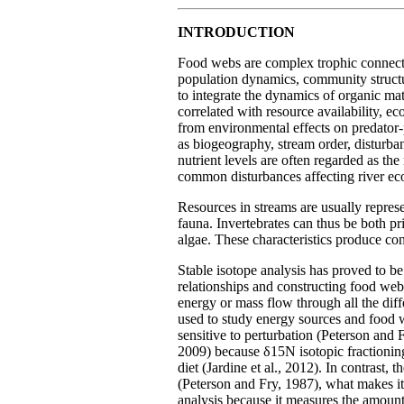
INTRODUCTION
Food webs are complex trophic connecti
population dynamics, community structur
to integrate the dynamics of organic ma
correlated with resource availability, e
from environmental effects on predator-p
as biogeography, stream order, disturban
nutrient levels are often regarded as th
common disturbances affecting river ec
Resources in streams are usually repres
fauna. Invertebrates can thus be both p
algae. These characteristics produce conf
Stable isotope analysis has proved to be 
relationships and constructing food webs
energy or mass flow through all the dif
used to study energy sources and food w
sensitive to perturbation (Peterson and 
2009) because δ15N isotopic fractioning 
diet (Jardine et al., 2012). In contrast
(Peterson and Fry, 1987), what makes it 
analysis because it measures the amoun