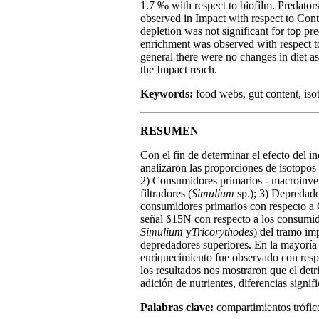
1.7 ‰ with respect to biofilm. Predato
observed in Impact with respect to Contr
depletion was not significant for top pr
enrichment was observed with respect t
general there were no changes in diet 
the Impact reach.
Keywords:
food webs, gut content, isot
RESUMEN
Con el fin de determinar el efecto del i
analizaron las proporciones de isotopos
2) Consumidores primarios - macroinvert
filtradores (
Simulium
sp.); 3) Depredado
consumidores primarios con respecto a
señal δ15N con respecto a los consumido
Simulium
y
Tricorythodes
) del tramo im
depredadores superiores. En la mayoría 
enriquecimiento fue observado con resp
los resultados nos mostraron que el det
adición de nutrientes, diferencias signifi
Palabras clave:
compartimientos trófico