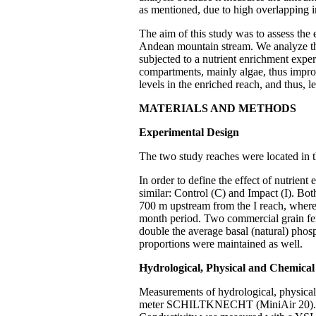
as mentioned, due to high overlapping i
The aim of this study was to assess the
Andean mountain stream. We analyze the
subjected to a nutrient enrichment expe
compartments, mainly algae, thus improv
levels in the enriched reach, and thus, 
MATERIALS AND METHODS
Experimental Design
The two study reaches were located in t
In order to define the effect of nutrie
similar: Control (C) and Impact (I). Bo
700 m upstream from the I reach, where
month period. Two commercial grain fert
double the average basal (natural) phos
proportions were maintained as well.
Hydrological, Physical and Chemical
Measurements of hydrological, physical 
meter SCHILTKNECHT (MiniAir 20). T