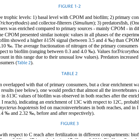
FIGURE 1-2
ee trophic levels: 1) basal level with CPOM and biofilm; 2) primary con
Trichorythodes
) and collector-filterers (
Simulium
); 3) predatorsfish, (
ers was enriched compared to primary sources - mainly CPOM - in diff
he CPOM presented similar isotopic values in all phases of the experime
iofilm showed a higher δ15N signal (between 3.5 and 4 ‰) than CPOM, e
0.10 ‰. The average fractionation of nitrogen of the primary consume
pect to biofilm (ranging between 0.3 and 4.0 ‰). Values for
Tricorytho
ount in this range due to their unusual low values). Predators increase
nsumers (
).
Table 2
TABLE 2
ilm overlapped with that of primary consumers, but a clear enrichment 
results (see below), one would predict that almost all the invertebrates
e in δ13C values of biofilm was observed in both reaches after the enric
n I reach), indicating an enrichment of 13C with respect to 12C, probab
mycterus bogotensis
fed on macroinvertebrates in both reaches, and in
14 ‰ and 2.32 ‰, before and after respectively).
FIGURE 3
th respect to C reach after fertilization in different compartments: bio