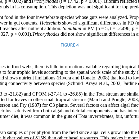
9, p = 0.02) and
Tricorythodes
(t = 17.42, p < 0.001). Biofilm reflected 
als in its consumption. This depletion was not significant for top pred
t food in the four invertebrate species whose guts were analyzed. Prop
wer in gut contents.
Heterelmis
showed significant differences in FD (n
 reaches after nutrient addition.
Simulium
in PM (n = 5, t = -2.496, p =
.027, p < 0.001).
Tricorythodes
did not show significant differences in a
FIGURE 4
opes in food webs, there is little information available regarding tropica
o four trophic levels according to the spatial work scale of the study (
nd shows nutrient limitations (Rivera and Donato, 2008) that lead to lo
iting connectivity between species (Schmid- Araya et al., 2002; Jardine e
 to -21.82) and CPOM (-27.41 to -26.85) in the Tota stream are similar 
rted for leaves in other small tropical streams (March and Pringle, 2003;
rson and Fry (1987) for C3 plants. Several factors can affect algal fract
detritus is derived from both algal and detrital components and has inte
sumer diet, it was common in the guts of Tota invertebrates, but, unfortu
 clean samples of periphyton from the field since algal cells grow into the
in higher values of δ15N than other basal resources. This makes it more d