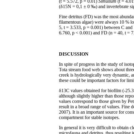
(t = 5.572, p = 0.01)
Simulium
(t = 4.01
(δ15N = 0,1 ± 0 ‰) and invertebrate sign
Fine detritus (FD) was the most abundan
filamentous algae) were always 10 % lo
5, t = 3.533, p = 0.001) between C and I
6.760, p < 0.001) and FD (n = 40, t = 7
DISCUSSION
In spite of progress in the study of isot
Tota stream food web shows about three t
creek is hydrologically very dynamic, a
these could be important factors for lim
δ13C values obtained for biofilm (-25.33
although slightly higher than those repo
values correspond to those given by Pete
result in a broad range of values. Fine 
2007). It is an important source for con
compartment for stable isotopes.
In general it is very difficult to obtain
microfauna and detritus, thus resulting 