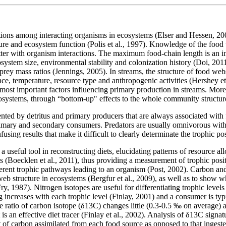
ons among interacting organisms in ecosystems (Elser and Hessen, 2005)
e and ecosystem function (Polis et al., 1997). Knowledge of the food w
tter with organism interactions. The maximum food-chain length is an i
cosystem size, environmental stability and colonization history (Doi, 201
rey mass ratios (Jennings, 2005). In streams, the structure of food web
ce, temperature, resource type and anthropogenic activities (Hershey et 
e most important factors influencing primary production in streams. More
osystems, through “bottom-up" effects to the whole community structur
ented by detritus and primary producers that are always associated with
rimary and secondary consumers. Predators are usually omnivorous with 
using results that make it difficult to clearly determinate the trophic po
a useful tool in reconstructing diets, elucidating patterns of resource al
 (Boecklen et al., 2011), thus providing a measurement of trophic positi
ferent trophic pathways leading to an organism (Post, 2002). Carbon and 
eb structure in ecosystems (Bergfur et al., 2009), as well as to show
Fry, 1987). Nitrogen isotopes are useful for differentiating trophic leve
increases with each trophic level (Finlay, 2001) and a consumer is typi
, the ratio of carbon isotope (δ13C) changes little (0.3-0.5 ‰ on averag
is an effective diet tracer (Finlay et al., 2002). Analysis of δ13C signa
t of carbon assimilated from each food source as opposed to that inges