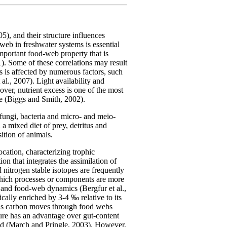
, and their structure influences
eb in freshwater systems is essential
mportant food-web property that is
1). Some of these correlations may result
s is affected by numerous factors, such
al., 2007). Light availability and
over, nutrient excess is one of the most
e (Biggs and Smith, 2002).
 fungi, bacteria and micro- and meio-
a mixed diet of prey, detritus and
sition of animals.
location, characterizing trophic
on that integrates the assimilation of
nitrogen stable isotopes are frequently
 which processes or components are more
ls and food-web dynamics (Bergfur et al.,
cally enriched by 3-4 ‰ relative to its
e) as carbon moves through food webs
ture has an advantage over gut-content
ted (March and Pringle, 2003). However,