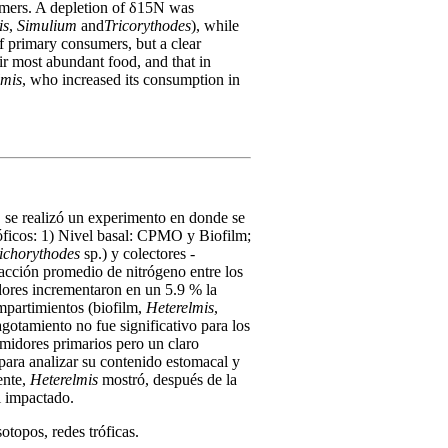
umers. A depletion of δ15N was
is
,
Simulium
and
Tricorythodes
), while
of primary consumers, but a clear
r most abundant food, and that in
lmis
, who increased its consumption in
o, se realizó un experimento en donde se
róficos: 1) Nivel basal: CPMO y Biofilm;
ichorythodes
sp.) y colectores -
racción promedio de nitrógeno entre los
ores incrementaron en un 5.9 % la
mpartimientos (biofilm,
Heterelmis
,
gotamiento no fue significativo para los
umidores primarios pero un claro
ara analizar su contenido estomacal y
ente,
Heterelmis
mostró, después de la
el impactado.
otopos, redes tróficas.