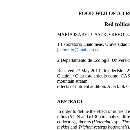
FOOD WEB OF A TR
Red trófica
MARÍA ISABEL CASTRO-REBOLLED
1 Laboratorio Diatomeas. Universidad 
jcdonator@unal.edu.co
2 Departamento de Ecología. Universi
Received 27 May 2013, first decision 
Citation / Citar este artículo c
mountain stream:
effects of nutrient addition. Acta biol.
ABSTRACT
In order to define the effect of nutrie
ratios (δ15N and δ13C) to analyze diff
collector-gatherers (
Heterelmis
sp.,
Thr
mykiss
and
Trichomycterus bogotensis
)