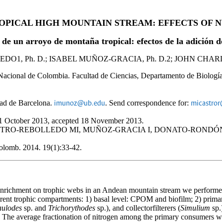
OPICAL HIGH MOUNTAIN STREAM: EFFECTS OF 
 de un arroyo de montaña tropical: efectos de la adición d
O1, Ph. D.; ISABEL MUÑOZ-GRACIA, Ph. D.2; JOHN CHAR
Nacional de Colombia. Facultad de Ciencias, Departamento de Biologí
dad de Barcelona.
. Send correspondence for:
imunoz@ub.edu
micastror
21 October 2013, accepted 18 November 2013.
omo: CASTRO-REBOLLEDO MI, MUÑOZ-GRACIA I, DONATO-RONDÓN JC.
 Colomb. 2014. 19(1):33-42.
nt enrichment on trophic webs in an Andean mountain stream we performe
erent trophic compartments: 1) basal level: CPOM and biofilm; 2) prima
aulodes
sp. and
Trichorythodes
sp.), and collectorfilterers (
Simulium
sp.)
. The average fractionation of nitrogen among the primary consumers