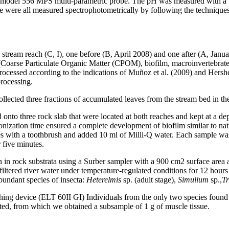
I model 556 MPS multi-parametric probe. The pH was measured with
hate were all measured spectrophotometrically by following the tec
stream reach (C, I), one before (B, April 2008) and one after (A, Janu
 (Coarse Particulate Organic Matter (CPOM), biofilm, macroinvertebrate
ocessed according to the indications of Muñoz et al. (2009) and Hersh
rocessing.
llected three fractions of accumulated leaves from the stream bed in the
 onto three rock slab that were located at both reaches and kept at a dep
lonization time ensured a complete development of biofilm similar to nat
iles with a toothbrush and added 10 ml of Milli-Q water. Each sample was
ive minutes.
 in rock substrata using a Surber sampler with a 900 cm2 surface area 
 filtered river water under temperature-regulated conditions for 12 hours
bundant species of insecta:
Heterelmis
sp. (adult stage),
Simulium
sp.,
Tr
hing device (ELT 60II GI) Individuals from the only two species found i
cted, from which we obtained a subsample of 1 g of muscle tissue.