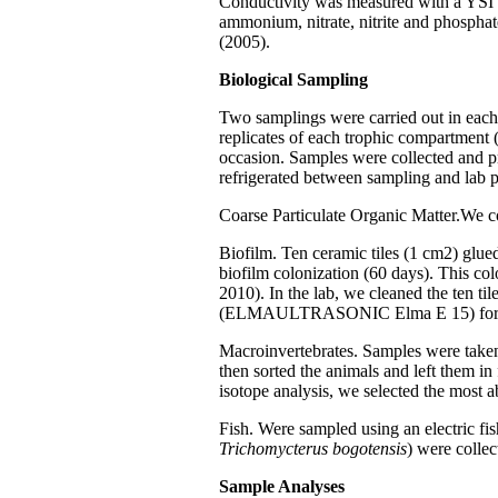
Conductivity was measured with a YS
ammonium, nitrate, nitrite and phosp
(2005).
Biological Sampling
Two samplings were carried out in each 
replicates of each trophic compartment
occasion. Samples were collected and pr
refrigerated between sampling and lab p
Coarse Particulate Organic Matter.We co
Biofilm. Ten ceramic tiles (1 cm2) glued
biofilm colonization (60 days). This co
2010). In the lab, we cleaned the ten t
(ELMAULTRASONIC Elma E 15) for f
Macroinvertebrates. Samples were taken
then sorted the animals and left them in
isotope analysis, we selected the most a
Fish. Were sampled using an electric fis
Trichomycterus bogotensis
) were colle
Sample Analyses