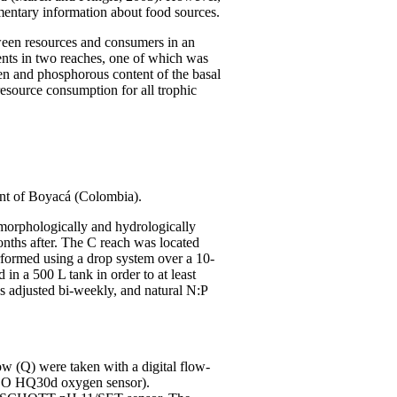
mentary information about food sources.
tween resources and consumers in an
nts in two reaches, one of which was
en and phosphorous content of the basal
resource consumption for all trophic
ment of Boyacá (Colombia).
-morphologically and hydrologically
onths after. The C reach was located
rformed using a drop system over a 10-
n a 500 L tank in order to at least
s adjusted bi-weekly, and natural N:P
w (Q) were taken with a digital flow-
DO HQ30d oxygen sensor).