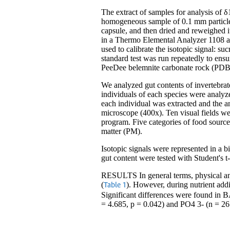
The extract of samples for analysis of 
homogeneous sample of 0.1 mm particle s
capsule, and then dried and reweighed i
in a Thermo Elemental Analyzer 1108 a
used to calibrate the isotopic signal: s
standard test was run repeatedly to ensu
PeeDee belemnite carbonate rock (PDB) 
We analyzed gut contents of invertebrate
individuals of each species were analyze
each individual was extracted and the a
microscope (400x). Ten visual fields w
program. Five categories of food sources
matter (PM).
Isotopic signals were represented in a 
gut content were tested with Student's t
RESULTS In general terms, physical and 
(
). However, during nutrient ad
Table 1
Significant differences were found in B
= 4.685, p = 0.042) and PO4 3- (n = 26.