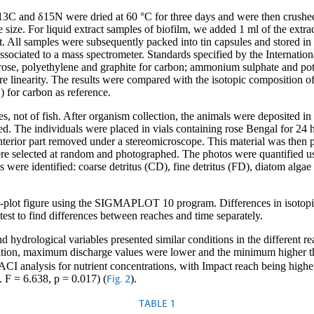
δ13C and δ15N were dried at 60 °C for three days and were then crushed
ize. For liquid extract samples of biofilm, we added 1 ml of the extrac
t. All samples were subsequently packed into tin capsules and stored i
ssociated to a mass spectrometer. Standards specified by the Interna
ucrose, polyethylene and graphite for carbon; ammonium sulphate and pot
re linearity. The results were compared with the isotopic composition o
for carbon as reference.
s, not of fish. After organism collection, the animals were deposited in
d. The individuals were placed in vials containing rose Bengal for 24 ho
nterior part removed under a stereomicroscope. This material was then p
ere selected at random and photographed. The photos were quantified u
 were identified: coarse detritus (CD), fine detritus (FD), diatom alga
bi-plot figure using the SIGMAPLOT 10 program. Differences in isotopic
-test to find differences between reaches and time separately.
hydrological variables presented similar conditions in the different re
dition, maximum discharge values were lower and the minimum higher th
ACI analysis for nutrient concentrations, with Impact reach being high
 F = 6.638, p = 0.017) (
).
Fig. 2
TABLE 1