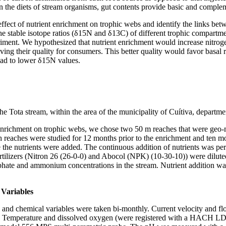
n the diets of stream organisms, gut contents provide basic and comple
 effect of nutrient enrichment on trophic webs and identify the links be
 stable isotope ratios (δ15N and δ13C) of different trophic compartme
riment. We hypothesized that nutrient enrichment would increase nitrog
ing their quality for consumers. This better quality would favor basal 
lead to lower δ15N values.
he Tota stream, within the area of the municipality of Cuítiva, depart
nt enrichment on trophic webs, we chose two 50 m reaches that were geo
th reaches were studied for 12 months prior to the enrichment and ten m
 the nutrients were added. The continuous addition of nutrients was pe
ilizers (Nitron 26 (26-0-0) and Abocol (NPK) (10-30-10)) were diluted i
phate and ammonium concentrations in the stream. Nutrient addition wa
 Variables
and chemical variables were taken bi-monthly. Current velocity and flo
emperature and dissolved oxygen (were registered with a HACH L