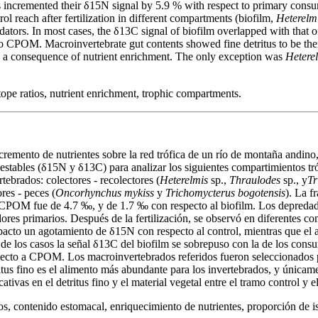
rs incremented their δ15N signal by 5.9 % with respect to primary cons
ol reach after fertilization in different compartments (biofilm,
Heterelm
edators. In most cases, the δ13C signal of biofilm overlapped with that 
o CPOM. Macroinvertebrate gut contents showed fine detritus to be thei
as a consequence of nutrient enrichment. The only exception was
Hetere
ope ratios, nutrient enrichment, trophic compartments.
ncremento de nutrientes sobre la red trófica de un río de montaña andin
 estables (δ15N y δ13C) para analizar los siguientes compartimientos t
ebrados: colectores - recolectores (
Heterelmis
sp.,
Thraulodes
sp., y
Tr
res - peces (
Oncorhynchus mykiss
y
Trichomycterus bogotensis
). La f
 CPOM fue de 4.7 ‰, y de 1.7 ‰ con respecto al biofilm. Los depredad
res primarios. Después de la fertilización, se observó en diferentes co
pacto un agotamiento de δ15N con respecto al control, mientras que el a
de los casos la señal δ13C del biofilm se sobrepuso con la de los cons
ecto a CPOM. Los macroinvertebrados referidos fueron seleccionados p
ritus fino es el alimento más abundante para los invertebrados, y únicam
cativas en el detritus fino y el material vegetal entre el tramo control y 
s, contenido estomacal, enriquecimiento de nutrientes, proporción de is