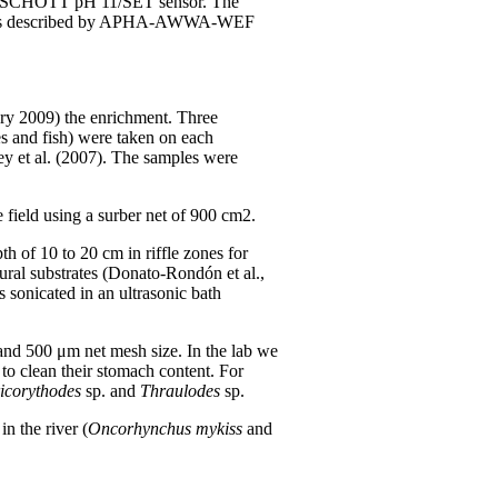
 a SCHOTT pH 11/SET sensor. The
hniques described by APHA-AWWA-WEF
ary 2009) the enrichment. Three
s and fish) were taken on each
ey et al. (2007). The samples were
 field using a surber net of 900 cm2.
th of 10 to 20 cm in riffle zones for
ural substrates (Donato-Rondón et al.,
 sonicated in an ultrasonic bath
and 500 μm net mesh size. In the lab we
 to clean their stomach content. For
icorythodes
sp. and
Thraulodes
sp.
n the river (
Oncorhynchus mykiss
and