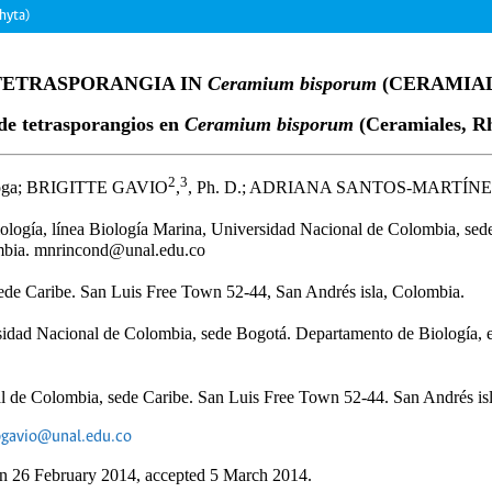
hyta)