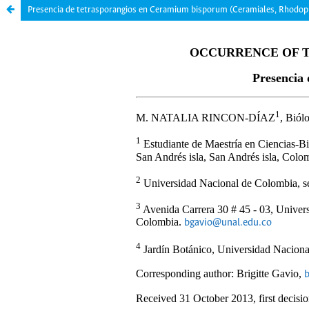
Presencia de tetrasporangios en Ceramium bisporum (Ceramiales, Rhodop