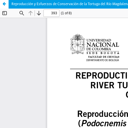
Reproducción y Esfuerzos de Conservación de la Tortuga del Río Magdalen