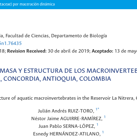
otaceae) por maceración dinámica