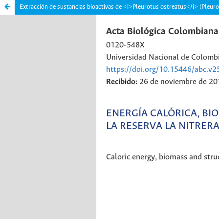
Extracción de sustancias bioactivas de <i>Pleurotus ostreatus</i> (Pleur