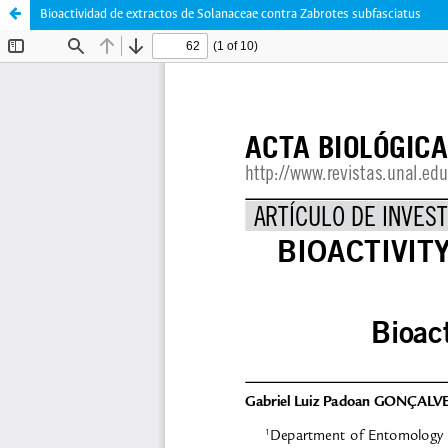
Bioactividad de extractos de Solanaceae contra Zabrotes subfasciatus