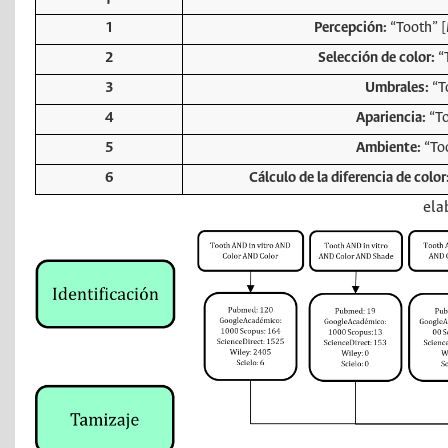
1
Percepción:
“Tooth” [
2
Selección de color:
“
3
Umbrales:
“T
4
Apariencia:
“To
5
Ambiente:
“To
6
Cálculo de la diferencia de color
ela