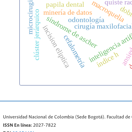
microcirugia
quiste ra
macroquelia
papila dental
dobl
minería de datos
clúster jerárquico
sindrome de ascher
odontología
cirugía maxilofacia
incision eliptica
inteligencia arti
cefalometría
ansie
de
índice h
Universidad Nacional de Colombia (Sede Bogotá). Facultad de
ISSN En línea:
2027-7822