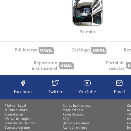
Palmira
Bibliotecas
Catálogo
Rec
Repositorio
Portal de
institucional
revistas
Facebook
Twitter
YouTube
Email
Régimen Legal
Correo institucional
Co
Talento humano
Mapa del sitio
Av
Contratación
Redes Sociales
40
Ofertas de empleo
FAQ
He
Rendición de cuentas
Quejas y reclamos
Un
Concurso docente
Atención en línea
Bo