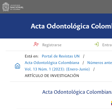
Acta Odontológica Colom
Registrarse
Entra
Está en:
Portal de Revistas UN
/
Acta Odontológica Colombiana
/
Números ante
Vol. 13 Núm. 1 (2023): (Enero-Junio)
/
ARTÍCULO DE INVESTIGACIÓN
Acta Odontológica Colombian