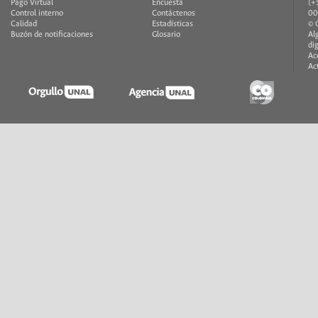
Pago Virtual
Encuesta
(+
Control interno
Contáctenos
00
Calidad
Estadísticas
© 
Buzón de notificaciones
Glosario
Al
di
Ac
Ac