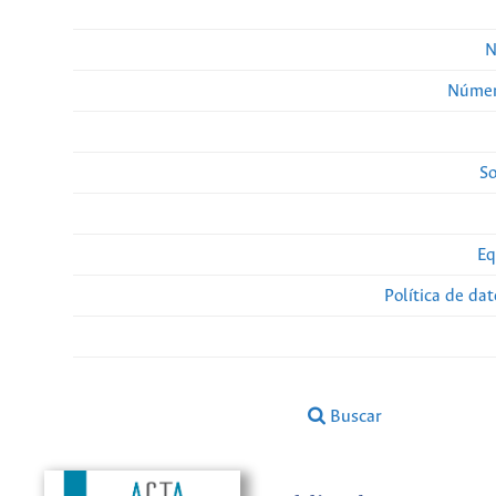
N
Númer
So
Eq
Política de da
Buscar