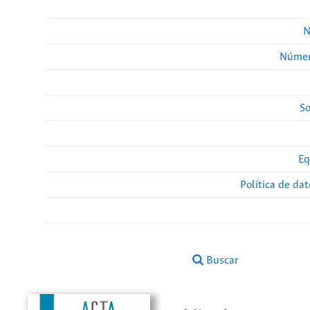
N
Númer
So
Eq
Política de da
Buscar