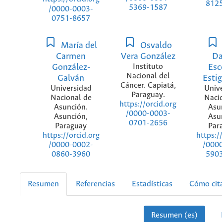
812
5369-1587
/0000-0003-
0751-8657
María del
Osvaldo
Carmen
Vera González
Da
González-
Instituto
Esc
Nacional del
Galván
Estig
Cáncer. Capiatá,
Universidad
Univ
Paraguay.
Nacional de
Naci
https://orcid.org
Asunción.
Asu
/0000-0003-
Asunción,
Asu
0701-2656
Paraguay
Par
https://orcid.org
https:/
/0000-0002-
/000
0860-3960
590
Resumen
Referencias
Estadísticas
Cómo cit
Resumen (es)