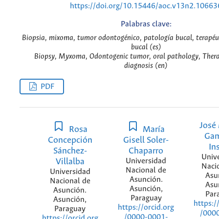
https://doi.org/10.15446/aoc.v13n2.10663
Palabras clave:
Biopsia, mixoma, tumor odontogénico, patología bucal, terapéu
bucal (es)
Biopsy, Myxoma, Odontogenic tumor, oral pathology, Therap
diagnosis (en)
PDF
José
Rosa
María
Gam
Concepción
Gisell Soler-
In
Sánchez-
Chaparro
Univ
Villalba
Universidad
Naci
Nacional de
Universidad
Asu
Asunción.
Nacional de
Asu
Asunción,
Asunción.
Par
Paraguay
Asunción,
https:/
https://orcid.org
Paraguay
/000
/0000-0001-
https://orcid.org