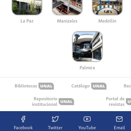
La Paz
Manizales
Medellín
Palmira
Bibliotecas
Catálogo
Rec
Repositorio
Portal de
institucional
revistas
Facebook
Twitter
YouTube
Email