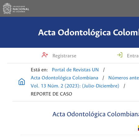
Acta Odontológica Colom
Registrarse
Entra
Está en:
Portal de Revistas UN
/
Acta Odontológica Colombiana
/
Números ante
Vol. 13 Núm. 2 (2023): (Julio-Diciembre)
/
REPORTE DE CASO
Acta Odontológica Colombian