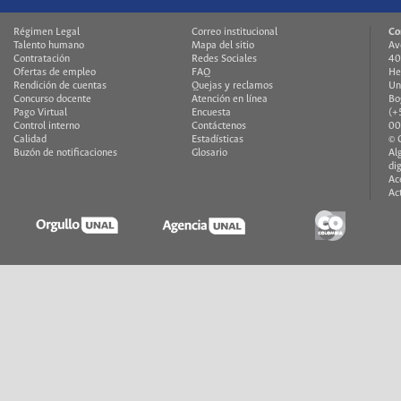
Régimen Legal
Correo institucional
Co
Talento humano
Mapa del sitio
Av
Contratación
Redes Sociales
40
Ofertas de empleo
FAQ
He
Rendición de cuentas
Quejas y reclamos
Un
Concurso docente
Atención en línea
Bo
Pago Virtual
Encuesta
(+
Control interno
Contáctenos
00
Calidad
Estadísticas
© 
Buzón de notificaciones
Glosario
Al
di
Ac
Ac