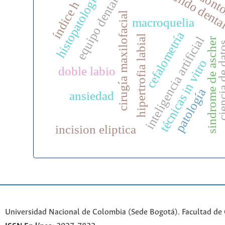
pulido denta
odonto
histopatologia
equipo dental
índice h
cirugía maxilofacial
macroquelia
cefalometría
hipertrofia labial
inteligencia artificial
sindrome de ascher
ciencia de
técnicas in vitro
doble labio
patología
ansiedad
incision eliptica
Universidad Nacional de Colombia (Sede Bogotá). Facultad de