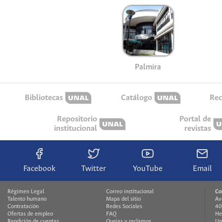
Palmira
Bibliotecas
Catálogo
Rec
Repositorio
Portal de
institucional
revistas
Facebook
Twitter
YouTube
Email
Régimen Legal
Correo institucional
Co
Talento humano
Mapa del sitio
Av
Contratación
Redes Sociales
40
Ofertas de empleo
FAQ
He
Rendición de cuentas
Quejas y reclamos
Un