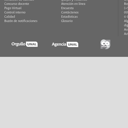
Concurso docente
Atención en línea
Bo
Pago Virtual
Encuesta
(+
Control interno
Contáctenos
00
Calidad
Estadísticas
© 
Buzón de notificaciones
Glosario
Al
di
Ac
Ac