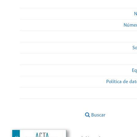
N
Númer
So
Eq
Política de da
Buscar