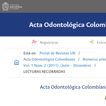
Acta Odontológica Colom
Registrarse
Entra
Está en:
Portal de Revistas UN
/
Acta Odontológica Colombiana
/
Números ante
Vol. 1 Núm. 2 (2011): (Julio – Diciembre)
/
LECTURAS RECOBRADAS
Acta Odontológica Colombian