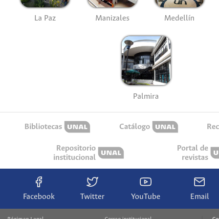
La Paz
Manizales
Medellín
Palmira
Bibliotecas
Catálogo
Rec
Repositorio
Portal de
institucional
revistas
Facebook
Twitter
YouTube
Email