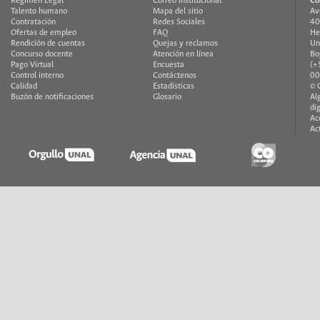
Régimen Legal
Correo institucional
Co
Talento humano
Mapa del sitio
Av
Contratación
Redes Sociales
40
Ofertas de empleo
FAQ
He
Rendición de cuentas
Quejas y reclamos
Un
Concurso docente
Atención en línea
Bo
Pago Virtual
Encuesta
(+
Control interno
Contáctenos
00
Calidad
Estadísticas
© 
Buzón de notificaciones
Glosario
Al
di
Ac
Ac