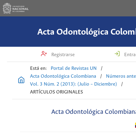
Acta Odontológica Colom
Registrarse
Entra
Está en:
Portal de Revistas UN
/
Acta Odontológica Colombiana
/
Números ante
Vol. 3 Núm. 2 (2013): (Julio – Diciembre)
/
ARTÍCULOS ORIGINALES
Acta Odontológica Colombian