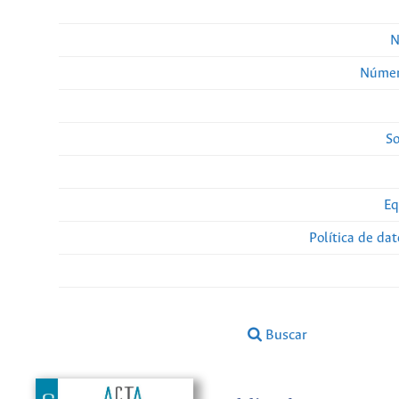
N
Númer
So
Eq
Política de da
Buscar