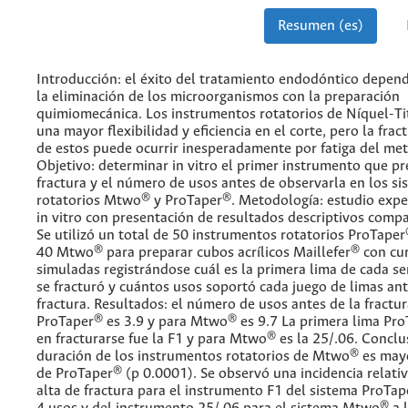
Resumen (es)
Introducción: el éxito del tratamiento endodóntico depen
la eliminación de los microorganismos con la preparación
quimiomecánica. Los instrumentos rotatorios de Níquel-Ti
una mayor flexibilidad y eficiencia en el corte, pero la frac
de estos puede ocurrir inesperadamente por fatiga del met
Objetivo: determinar in vitro el primer instrumento que p
fractura y el número de usos antes de observarla en los si
rotatorios Mtwo® y ProTaper®. Metodología: estudio expe
in vitro con presentación de resultados descriptivos compa
Se utilizó un total de 50 instrumentos rotatorios ProTaper
40 Mtwo® para preparar cubos acrílicos Maillefer® con cu
simuladas registrándose cuál es la primera lima de cada se
se fracturó y cuántos usos soportó cada juego de limas ant
fractura. Resultados: el número de usos antes de la fractu
ProTaper® es 3.9 y para Mtwo® es 9.7 La primera lima Pr
en fracturarse fue la F1 y para Mtwo® es la 25/.06. Conclus
duración de los instrumentos rotatorios de Mtwo® es mayo
de ProTaper® (p 0.0001). Se observó una incidencia relat
alta de fractura para el instrumento F1 del sistema ProTap