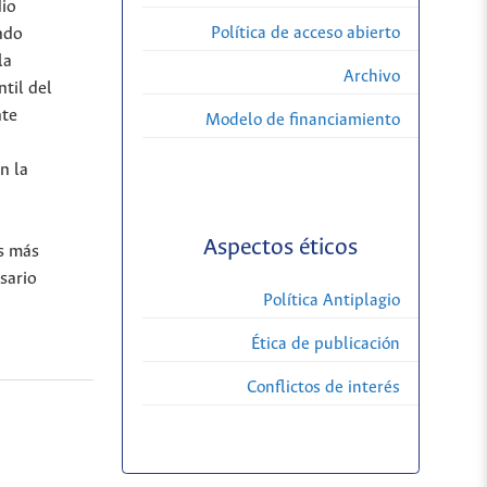
dio
Política de acceso abierto
endo
la
Archivo
til del
nte
Modelo de financiamiento
n la
Aspectos éticos
es más
esario
Política Antiplagio
Ética de publicación
Conflictos de interés