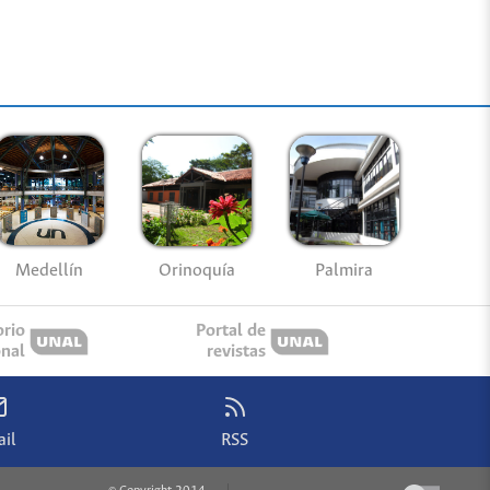
Medellín
Palmira
Orinoquía
orio
Portal de
onal
revistas
il
RSS