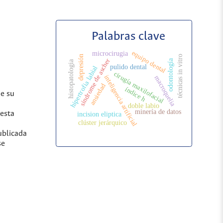
Palabras clave
equipo dental
microcirugia
técnicas in vitro
depresión
sindrome de ascher
odontología
histopatologia
pulido dental
hipertrofia labial
cirugía maxilofacial
inteligencia artificial
macroquelia
ansiedad
índice h
de su
doble labio
minería de datos
 esta
incision eliptica
clúster jerárquico
ublicada
se