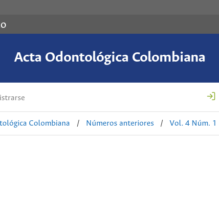
co
Acta Odontológica Colombiana
strarse
tológica Colombiana
/
Números anteriores
/
Vol. 4 Núm. 1 