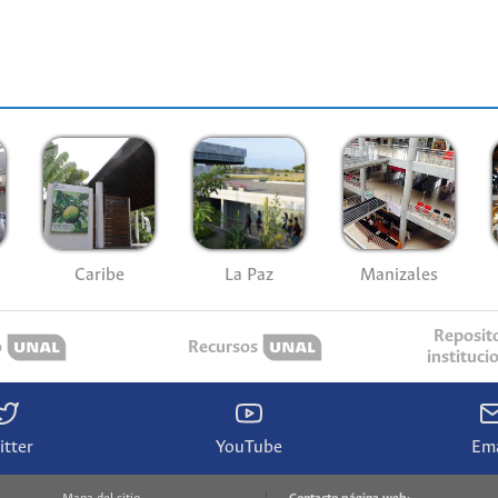
Caribe
La Paz
Manizales
Reposit
o
Recursos
instituci
itter
YouTube
Ema