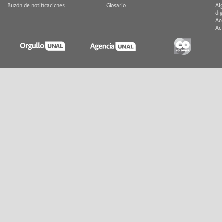
Buzón de notificaciones
Glosario
Al
di
Ac
Ac