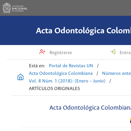
Acta Odontológica Colom
Registrarse
Entra
Está en:
Portal de Revistas UN
/
Acta Odontológica Colombiana
/
Números ante
Vol. 8 Núm. 1 (2018): (Enero – Junio)
/
ARTÍCULOS ORIGINALES
Acta Odontológica Colombian