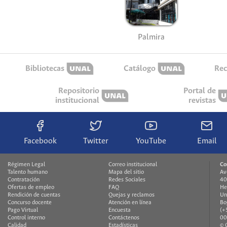
Palmira
Bibliotecas
Catálogo
Rec
Repositorio
Portal de
institucional
revistas
Facebook
Twitter
YouTube
Email
Régimen Legal
Correo institucional
Co
Talento humano
Mapa del sitio
Av
Contratación
Redes Sociales
40
Ofertas de empleo
FAQ
He
Rendición de cuentas
Quejas y reclamos
Un
Concurso docente
Atención en línea
Bo
Pago Virtual
Encuesta
(+
Control interno
Contáctenos
00
Calidad
Estadísticas
© 