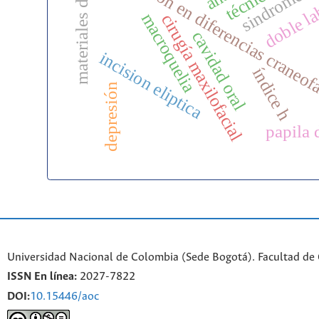
materiales dentales
formación en diferencias craneof
doble l
macroquelia
cirugía maxilofacial
cavidad oral
incision eliptica
índice h
depresión
papila 
Universidad Nacional de Colombia (Sede Bogotá). Facultad de
ISSN En línea:
2027-7822
DOI:
10.15446/aoc