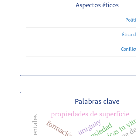
Aspectos éticos
Polít
Ética 
Conflic
Palabras clave
propiedades de superficie
sindrome de
técnicas in vit
uruguay
ansiedad