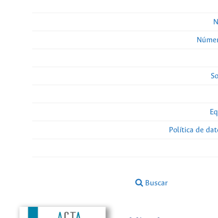
N
Númer
So
Eq
Política de da
Buscar