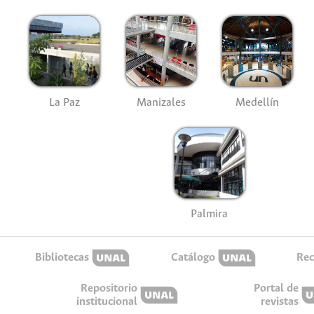
La Paz
Manizales
Medellín
Palmira
Bibliotecas
Catálogo
Rec
Repositorio
Portal de
institucional
revistas