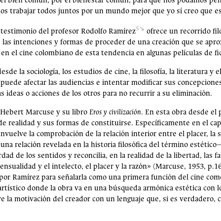
r el bien común, por el bienestar común, para que nos podamos pe
os trabajar todos juntos por un mundo mejor que yo sí creo que es 
5
 testimonio del profesor Rodolfo Ramírez
ofrece un recorrido fil
, las intenciones y formas de proceder de una creación que se apro
 en el cine colombiano de esta tendencia en algunas películas de f
sde la sociología, los estudios de cine, la filosofía, la literatura y 
l puede afectar las audiencias e intentar modificar sus concepcion
 ideas o acciones de los otros para no recurrir a su eliminación.
 Hebert Marcuse y su libro
Eros y civilización
. En esta obra desde el
 de realidad y sus formas de constituirse. Específicamente en el cap
envuelve la comprobación de la relación interior entre el placer, la s
—una relación revelada en la historia filosófica del término estético—
d de los sentidos y reconcilia, en la realidad de la libertad, las fa
ensualidad y el intelecto, el placer y la razón» (Marcuse, 1953, p.1
por Ramírez para señalarla como una primera función del cine como 
rtístico donde la obra va en una búsqueda armónica estética con lo
ye la motivación del creador con un lenguaje que, si es verdadero,