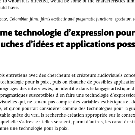
e to whom it is directed, would be some of the characteristics fil
ould have.
e, Colombian films, film's aesthetic and pragamatic functions, spectator, c
e technologie d’expression pour 
uches d’idées et applications poss
ois entretiens avec des chercheurs et créateurs audiovisuels conce
chnologie pour la paix ; puis on ébauche de possibles applicatio
moignages des interviewés, on identifie dans le langage artistique
 pragmatiques susceptibles d’en faire une technologie d’expression 
suelles qui, ne tenant pas compte des variables esthétiques et d
e, et qu’on pourrait considérer comme des technologies pour la gue
table quête du vrai, la recherche-création appropriée sur le context
el elle s’adresse : telles seraient, parmi d’autres, les caractéristi
mme une technologie pour la paix.