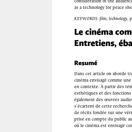
consideration of the audienc
as a technology for peace sh
KEYWORDS: film, technology, peac
Le cinéma comm
Entretiens, éba
Resumé
Dans cet article on aborde tr
cinéma envisagé comme une te
en contexte. À partir des té
esthétiques et des fonctions
également des œuvres audiovi
s’écartent de cette recherch
de récits fondée sur une véri
prise en compte du public auqu
où le cinéma est envisagé co