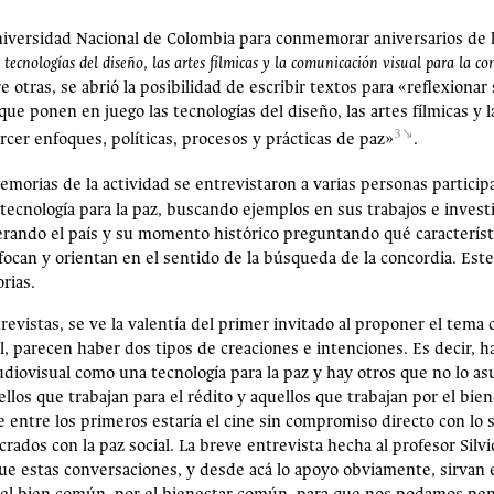
iversidad Nacional de Colombia para conmemorar aniversarios de l
 tecnologías del diseño, las artes fílmicas y la comunicación visual para la co
e otras, se abrió la posibilidad de escribir textos para «reflexionar 
ue ponen en juego las tecnologías del diseño, las artes fílmicas y l
3
rcer enfoques, políticas, procesos y prácticas de paz»
.
emorias de la actividad se entrevistaron a varias personas particip
ecnología para la paz, buscando ejemplos en sus trabajos e investi
erando el país y su momento histórico preguntando qué característi
focan y orientan en el sentido de la búsqueda de la concordia. Este
rias.
trevistas, se ve la valentía del primer invitado al proponer el tema
 parecen haber dos tipos de creaciones e intenciones. Es decir, ha
udiovisual como una tecnología para la paz y hay otros que no lo a
los que trabajan para el rédito y aquellos que trabajan por el bie
e entre los primeros estaría el cine sin compromiso directo con lo 
rados con la paz social. La breve entrevista hecha al profesor Silv
ue estas conversaciones, y desde acá lo apoyo obviamente, sirvan e