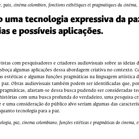
paix, cinéma colombien, fonctions esthétiques et pragmatiques du cinéma, s
uma tecnologia expressiva da paz
as e possíveis aplicações.
vistas com pesquisadores e criadores audiovisuais sobre as ideias
esboça algumas aplicações dessa abordagem criativa no contexto. 
ias estéticas e algumas funções pragmáticas na linguagem artística
a paz. Obras audiovisuais também podem ser identificadas que, po
s pragmáticas, afastam-se dessa busca pudendo ser consideradas tec
 histórias com uma busca profunda do verdadeiro, uma pesquisa-cr
 e uma consideração do público alvo seriam algumas das caracterís
quanto tecnologia para a paz.
ia, paz, cinema colombiano, funções estéticas e pragmáticas do cinema, es