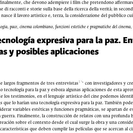
, finalmente, che devono adempiere i film che pretendono affermar
e di racconti e storie sulla base della ricerca della verità; in second
 nasce il lavoro artistico e, terza, la considerazione del pubblico cu
a, pace, cinema colombiano, funzioni estetiche e pragmatiche del cinema, s
cnología expresiva para la paz. En
as y posibles aplicaciones
1
be largos fragmentos de tres entrevistas
con investigadores y cr
o tecnología para la paz y esboza algunas aplicaciones de esta apro
e los testimonios, en el lenguaje artístico del cine podemos identif
s que lo harían una tecnología expresiva para la paz. También pode
siderar variables estéticas y funciones pragmáticas, se apartan de
la guerra. Finalmente, la construcción de relatos con una profunda
eación sobre el contexto desde el cual surge la obra y una conside
s características que deben cumplir las películas que se acercan al c