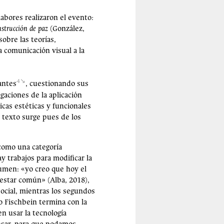
abores realizaron el evento
:
nstrucción de paz
(González,
sobre las teorías,
a comunicación visual a la
4
antes
, cuestionando sus
gaciones de la aplicación
cas estéticas y funcionales
 texto surge pues de los
 como una categoría
y trabajos para modificar la
sumen: «yo creo que hoy el
nestar común» (Alba, 2018),
social, mientras los segundos
io Fischbein termina con la
n usar la tecnología