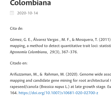
Colombiana
2020-10-14
Cita de:
Gómez, G. E., Álvarez Vargas , M. F., & Mosquera, T. (2011)
mapping, a method to detect quantitative trait loci: statist
Agronomía Colombia­n
a,
29
(3), 367–376.
Citado en:
Arifuzzaman, M., & Rahman, M. (2020). Genome wide asso
mapping and candidate gene mining for root architectural t
rapeseed/canola (
Brassica napus
L.) at late growth stage.
Eu
164.
https://doi.org/10.1007/s10681-020-02700-z