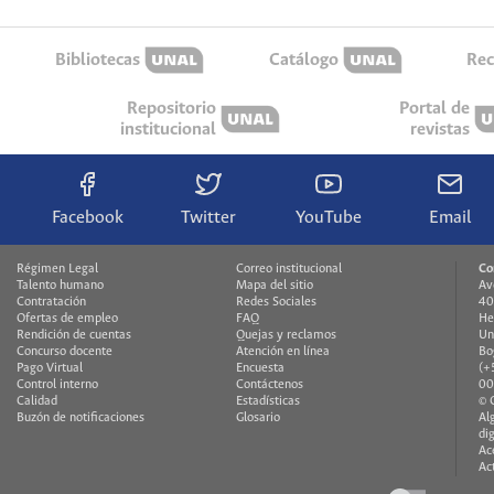
Bibliotecas
Catálogo
Rec
Repositorio
Portal de
institucional
revistas
Facebook
Twitter
YouTube
Email
Régimen Legal
Correo institucional
Co
Talento humano
Mapa del sitio
Av
Contratación
Redes Sociales
40
Ofertas de empleo
FAQ
He
Rendición de cuentas
Quejas y reclamos
Un
Concurso docente
Atención en línea
Bo
Pago Virtual
Encuesta
(+
Control interno
Contáctenos
00
Calidad
Estadísticas
© 
Buzón de notificaciones
Glosario
Al
di
Ac
Ac