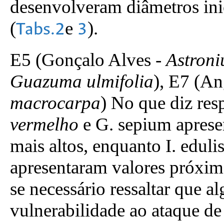
desenvolveram diâmetros ini
(
e
).
Tabs.2
3
E5 (Gonçalo Alves -
Astroni
Guazuma ulmifolia
), E7 (A
macrocarpa
) No que diz res
vermelho
e G. sepium aprese
mais altos, enquanto I. eduli
apresentaram valores próximo
se necessário ressaltar que 
vulnerabilidade ao ataque de