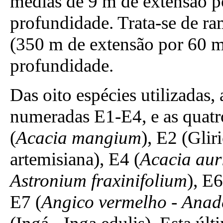
médias de 9 m de extensão po
profundidade. Trata-se de r
(350 m de extensão por 60 m
profundidade.
Das oito espécies utilizadas,
numeradas E1-E4, e as quatr
(
Acacia mangium
), E2 (Gli
artemisiana), E4 (
Acacia aur
Astronium fraxinifolium
), E
E7 (
Angico vermelho
-
Anad