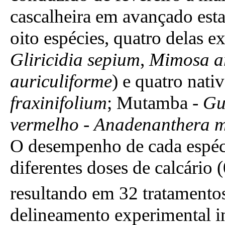
cascalheira em avançado est
oito espécies, quatro delas ex
Gliricidia sepium
,
Mimosa a
auriculiforme
) e quatro nati
fraxinifolium
; Mutamba -
Gu
vermelho
-
Anadenanthera 
O desempenho de cada espéci
diferentes doses de calcário
resultando em 32 tratamento
delineamento experimental i