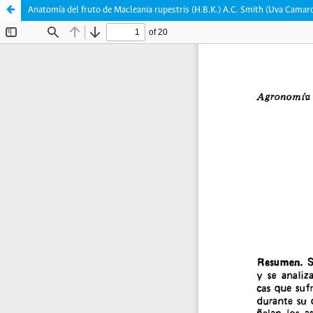
Anatomía del fruto de Macleania rupestris (H.B.K.) A.C. Smith (Uva Camar