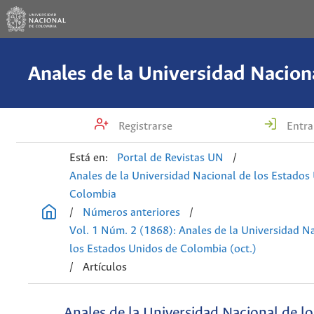
Registrarse
Entra
Está en:
Portal de Revistas UN
/
Anales de la Universidad Nacional de los Estados
Colombia
/
Números anteriores
/
Vol. 1 Núm. 2 (1868): Anales de la Universidad N
los Estados Unidos de Colombia (oct.)
/
Artículos
Anales de la Universidad Nacional de l