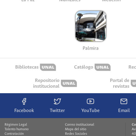
Palmira
Bibliotecas
Catálogo
Rec
Repositorio
Portal de
institucional
revistas
Facebook
Twitter
YouTube
Email
Régimen Legal
Correo institucional
Co
Talento humano
Mapa del sitio
Av
Contratación
Redes Sociales
40