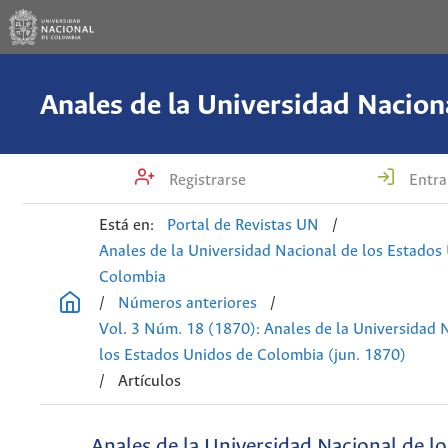
Registrarse
Entra
Está en:
Portal de Revistas UN
/
Anales de la Universidad Nacional de los Estados
Colombia
/
Números anteriores
/
Vol. 3 Núm. 18 (1870): Anales de la Universidad 
los Estados Unidos de Colombia (jun. 1870)
/
Artículos
Anales de la Universidad Nacional de l