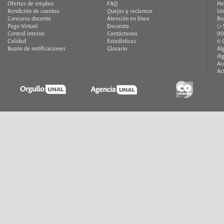
Ofertas de empleo
FAQ
He
Rendición de cuentas
Quejas y reclamos
Un
Concurso docente
Atención en línea
Bo
Pago Virtual
Encuesta
(+
Control interno
Contáctenos
00
Calidad
Estadísticas
© 
Buzón de notificaciones
Glosario
Al
di
Ac
Ac