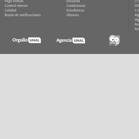
Pago Virtual
Encuesta
(+
Control interno
Contáctenos
00
Calidad
Estadísticas
© 
Buzón de notificaciones
Glosario
Al
di
Ac
Ac