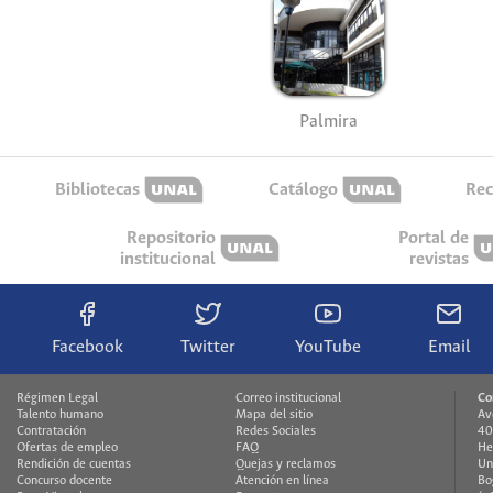
Palmira
Bibliotecas
Catálogo
Rec
Repositorio
Portal de
institucional
revistas
Facebook
Twitter
YouTube
Email
Régimen Legal
Correo institucional
Co
Talento humano
Mapa del sitio
Av
Contratación
Redes Sociales
40
Ofertas de empleo
FAQ
He
Rendición de cuentas
Quejas y reclamos
Un
Concurso docente
Atención en línea
Bo