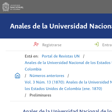
Registrarse
Entra
Está en:
Portal de Revistas UN
/
Anales de la Universidad Nacional de los Estados
Colombia
/
Números anteriores
/
Vol. 3 Núm. 13 (1870): Anales de la Universidad 
los Estados Unidos de Colombia (ene. 1870)
/
Preliminares
Anales de la Universidad Nacional de l