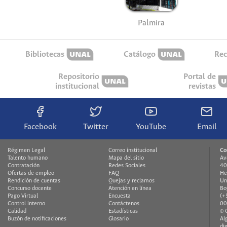
Palmira
Bibliotecas
Catálogo
Rec
Repositorio
Portal de
institucional
revistas
Facebook
Twitter
YouTube
Email
Régimen Legal
Correo institucional
Co
Talento humano
Mapa del sitio
Av
Contratación
Redes Sociales
40
Ofertas de empleo
FAQ
He
Rendición de cuentas
Quejas y reclamos
Un
Concurso docente
Atención en línea
Bo
Pago Virtual
Encuesta
(+
Control interno
Contáctenos
00
Calidad
Estadísticas
© 
Buzón de notificaciones
Glosario
Al
di