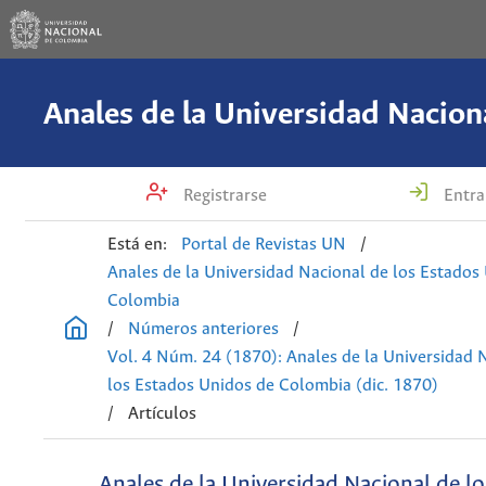
Registrarse
Entra
Está en:
Portal de Revistas UN
/
Anales de la Universidad Nacional de los Estados
Colombia
/
Números anteriores
/
Vol. 4 Núm. 24 (1870): Anales de la Universidad 
los Estados Unidos de Colombia (dic. 1870)
/
Artículos
Anales de la Universidad Nacional de l