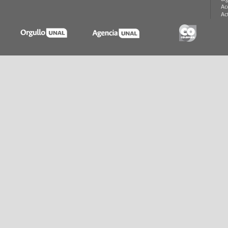
Ac
Ac