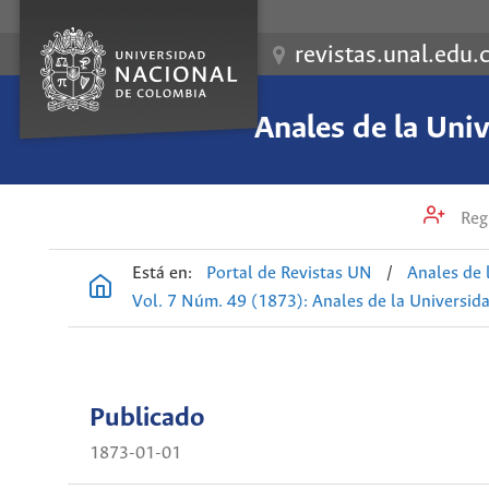
revistas.unal.edu.
Anales de la Uni
Regi
Está en:
Portal de Revistas UN
/
Anales de 
Vol. 7 Núm. 49 (1873): Anales de la Universid
Publicado
1873-01-01