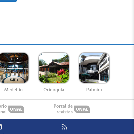
Medellín
Palmira
Orinoquía
orio
Portal de
onal
revistas