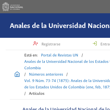
Registrarse
Entra
Está en:
Portal de Revistas UN
/
Anales de la Universidad Nacional de los Estados
Colombia
/
Números anteriores
/
Vol. 9 Núm. 73-74 (1875): Anales de la Universid
de los Estados Unidos de Colombia (ene, feb, 187
/
Artículos
Anales de la Universidad Nacional de l