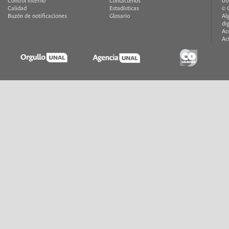
Control interno
Contáctenos
00
Calidad
Estadísticas
© 
Buzón de notificaciones
Glosario
Al
di
Ac
Ac