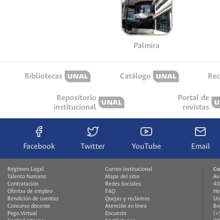
Palmira
Bibliotecas
Catálogo
Rec
Repositorio
Portal de
institucional
revistas
Facebook
Twitter
YouTube
Email
Régimen Legal
Correo institucional
Co
Talento humano
Mapa del sitio
Av
Contratación
Redes Sociales
40
Ofertas de empleo
FAQ
He
Rendición de cuentas
Quejas y reclamos
Un
Concurso docente
Atención en línea
Bo
Pago Virtual
Encuesta
(+