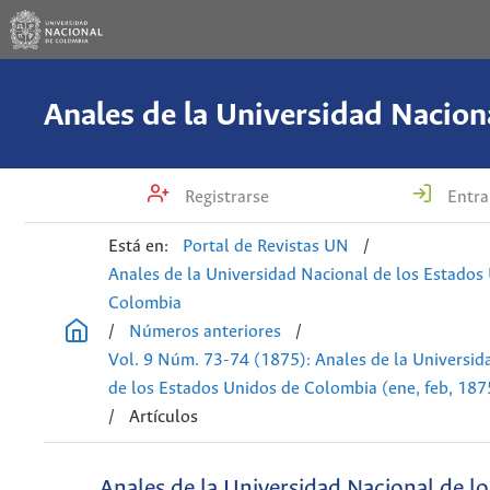
Registrarse
Entra
Está en:
Portal de Revistas UN
/
Anales de la Universidad Nacional de los Estados
Colombia
/
Números anteriores
/
Vol. 9 Núm. 73-74 (1875): Anales de la Universid
de los Estados Unidos de Colombia (ene, feb, 187
/
Artículos
Anales de la Universidad Nacional de l