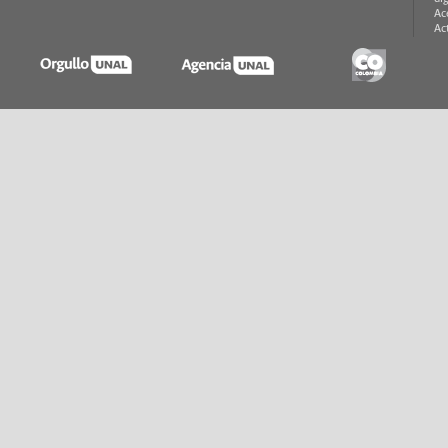
Ac
Ac