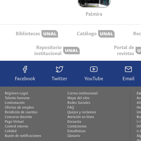
Palmira
Bibliotecas
Catálogo
Rec
Repositorio
Portal de
institucional
revistas
Facebook
Twitter
YouTube
Email
Régimen Legal
Correo institucional
Co
Talento humano
Mapa del sitio
Av
Contratación
Redes Sociales
40
Ofertas de empleo
FAQ
He
Rendición de cuentas
Quejas y reclamos
Un
Concurso docente
Atención en línea
Bo
Pago Virtual
Encuesta
(+
Control interno
Contáctenos
00
Calidad
Estadísticas
© 
Buzón de notificaciones
Glosario
Al
di