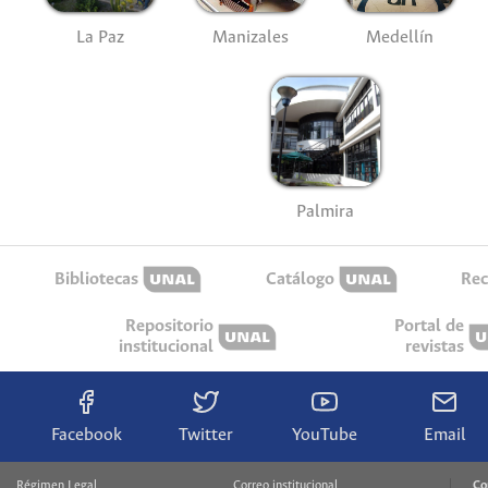
La Paz
Manizales
Medellín
Palmira
Bibliotecas
Catálogo
Rec
Repositorio
Portal de
institucional
revistas
Facebook
Twitter
YouTube
Email
Régimen Legal
Correo institucional
Co