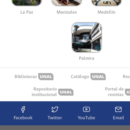
La Paz
Manizales
Medellín
Palmira
Bibliotecas
Catálogo
Rec
Repositorio
Portal de
institucional
revistas
Facebook
Twitter
YouTube
Email