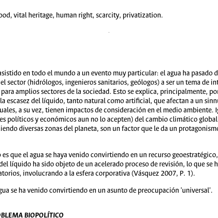
, vital heritage, human right, scarcity, privatization.
asistido en todo el mundo a un evento muy particular: el agua ha pasado d
l sector (hidrólogos, ingenieros sanitarios, geólogos) a ser un tema de int
ra amplios sectores de la sociedad. Esto se explica, principalmente, po
la escasez del líquido, tanto natural como artificial, que afectan a un s
les, a su vez, tienen impactos de consideración en el medio ambiente. Ig
s políticos y económicos aun no lo acepten) del cambio climático global
endo diversas zonas del planeta, son un factor que le da un protagonismo 
es que el agua se haya venido convirtiendo en un recurso geoestratégico
 del líquido ha sido objeto de un acelerado proceso de revisión, lo que se 
torios, involucrando a la esfera corporativa (Vásquez 2007, P. 1).
agua se ha venido convirtiendo en un asunto de preocupación 'universal'.
BLEMA BIOPOLÍTICO