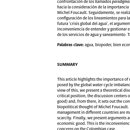
confrontación de los llamados
paradigmas
hacia la consideración de la importancia 
Michel Foucault. Seguidamente, se realiz
configuración de los lineamientos para la
futura 'crisis global del agua', el argum
inconveniencia de entender y gestionar e
de los servicios de agua y saneamiento.
Palabras clave:
agua, biopoder, bien econ
SUMMARY
This article highlights the importance o
posed by the global water cycle imbalance
view of this, we present a theoretical dis
critical position, the discussion centers
good) and, from there, it sets out the co
biopolitical thought of Michel Foucault.
management in different countries are made
scarcity. Finally, we present arguments 
economic good. This is the inconvenience
concerns on the Colombian case.