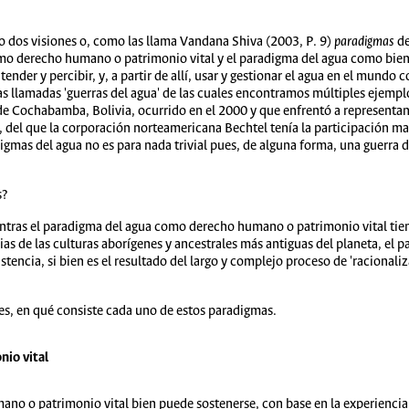
o dos visiones o, como las llama Vandana Shiva (2003, P. 9)
paradigmas
de
omo derecho humano o patrimonio vital y el paradigma del agua como bi
tender y percibir, y, a partir de allí, usar y gestionar el agua en el mun
as llamadas 'guerras del agua' de las cuales encontramos múltiples ejemp
e Cochabamba, Bolivia, ocurrido en el 2000 y que enfrentó a representant
, del que la corporación norteamericana Bechtel tenía la participación may
digmas del agua no es para nada trivial pues, de alguna forma, una guerra 
s?
ntras el paradigma del agua como derecho humano o patrimonio vital tien
as de las culturas aborígenes y ancestrales más antiguas del planeta, e
tencia, si bien es el resultado del largo y complejo proceso de 'racionaliz
es, en qué consiste cada uno de estos paradigmas.
nio vital
o o patrimonio vital bien puede sostenerse, con base en la experiencia c