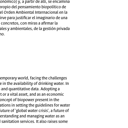
ómico) y, a partir de allí, se encamina
propio del pensamiento biopolítico de
el Orden Ambiental Internacional en la
rve para justificar el imaginario de una
 concretos, con miras a afirmar la
les y ambientales, de la gestión privada
no.
temporary world, facing the challenges
n the availability of drinking water. In
s and quantitative data. Adopting a
t or a vital asset, and as an economic
 concept of biopower present in the
ions in setting the guidelines for water
ure of 'global water crisis', a future of
nderstanding and managing water as an
anitation services. It also raises some