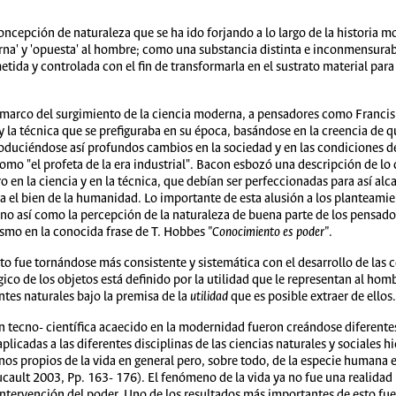
cepción de naturaleza que se ha ido forjando a lo largo de la historia m
rna' y 'opuesta' al hombre; como una substancia distinta e inconmensura
tida y controlada con el fin de transformarla en el sustrato material para
el marco del surgimiento de la ciencia moderna, a pensadores como Franci
 y la técnica que se prefiguraba en su época, basándose en la creencia de 
oduciéndose así profundos cambios en la sociedad y en las condiciones de
mo "el profeta de la era industrial". Bacon esbozó una descripción de lo 
 en la ciencia y en la técnica, que debían ser perfeccionadas para así alca
a el bien de la humanidad. Lo importante de esta alusión a los planteami
no así como la percepción de la naturaleza de buena parte de los pensador
ismo en la conocida frase de T. Hobbes
"Conocimiento es poder"
.
o fue tornándose más consistente y sistemática con el desarrollo de las co
ógico de los objetos está definido por la utilidad que le representan al homb
entes naturales bajo la premisa de la
utilidad
que es posible extraer de ellos.
n tecno- científica acaecido en la modernidad fueron creándose diferent
plicadas a las diferentes disciplinas de las ciencias naturales y sociales h
enos propios de la vida en general pero, sobre todo, de la especie humana 
ucault 2003, Pp. 163- 176). El fenómeno de la vida ya no fue una realidad 
intervención del poder. Uno de los resultados más importantes de esto fue 