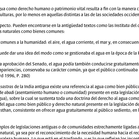
gua como derecho humano o patrimonio vital resulta a fin con la manera 
 culturas, por lo menos en aquellas distintas a las de las sociedades occiden
especto. Pueden encontrarse en la antigüedad textos como las
Instituta
del 
tes naturales como bienes comunes:
comunes a la humanidad: el aire, el agua corriente, el mar y, en consecuenc
puede dar una idea del modo como se gestionaba el agua en la época de la
la aprobación del Senado, el agua podía también conducirse gratuitament
 apariencias, conservaba su carácter común, ya que el público continuaba
rd 1996, P. 280)
sastras
de la India antigua existe una referencia al agua como bien público
 de
abadi
(asentamiento humano o comunidad) presente en esta legislación
ua), sobre la cual se sustenta toda una doctrina del derecho al agua como
del agua como bien público y derecho natural presente en la legislación d
asthan, consistente en ofrecer agua gratuitamente al público sediento, en 
plos de legislaciones antiguas o de comunidades estrechamente ligadas a 
atural, ya sea por el reconocimiento de la necesidad humana hacia el recur
turaleza humana. Lo que está en el trasfondo, y es lo que reflejan los inc