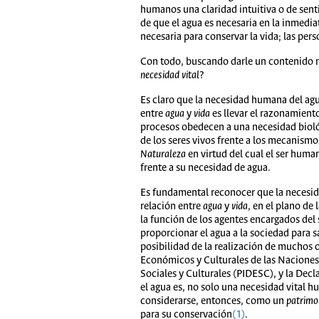
humanos una claridad intuitiva o de senti
de que el agua es necesaria en la inmedia
necesaria para conservar la vida; las per
Con todo, buscando darle un contenido má
necesidad vital
?
Es claro que la necesidad humana del agu
entre
agua
y
vida
es llevar el razonamient
procesos obedecen a una necesidad biológ
de los seres vivos frente a los mecanismo
Naturaleza
en virtud del cual el ser human
frente a su necesidad de agua.
Es fundamental reconocer que la necesidad 
relación entre
agua
y
vida
, en el plano de
la función de los agentes encargados del 
proporcionar el agua a la sociedad para 
posibilidad de la realización de muchos
Económicos y Culturales de las Naciones 
Sociales y Culturales (PIDESC), y la Dec
el agua es, no solo una necesidad vital 
considerarse, entonces, como un
patrimo
para su conservación
(1)
.