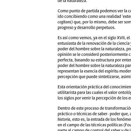
de la naturaleza.
Como punto de partida podemos ver la con
ido concibiendo como una realidad 'exte
cogitans)
que, por lo mismo, debe ser some
progreso y desarrollo perpetuos.
Es así como vemos, ya en el siglo XVII, 
entusiasta de la renovación de la ciencia
poder del hombre sobre la naturaleza, pr
opinión se le consideró posteriormente co
perfecta, basando su estructura por entero
poder del hombre sobre la naturaleza par
representan la esencia del espíritu moder
percepción que puede sintetizarse, asim
Esta orientación práctica del conocimient
utilitarista para las cuales el valor ontol
los siglos por venir la percepción de los 
Dentro de este proceso de transformació
práctico o técnicas de saber- poder que, a
historia
, esto es, la entrada de los fenóm
en el campo de las técnicas políticas (Fo
parte al campo de control del saber y de 