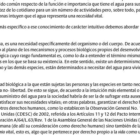
do común respecto de la función e importancia que tiene el agua para sus 
tez de lo cotidiano para un sin número de actividades pero, sobre todo, pa
sonas intuyen que el agua representa una
necesidad
vital.
s específico a ese conocimiento de carácter intuitivo debemos abordar l
a, es una necesidad específicamente del organismo o del cuerpo. De acuerd
o al plano de los mecanismos y procesos biológicos propios del desenvolv
ica cuyo rasgo fundamental es, como lo da a entender el término mismo d
s en los que se basa su existencia. En este sentido, existe un determinism
o y las demás especies, están determinados a necesitar del agua para vivir
biológica a la que están sujetas las personas y las especies en tanto neces
 la no- libertad. De esto se sigue, de acuerdo a la intuición más elemental
suministro del agua para la sociedad habría de ser la de sufragar esta ause
satisfacer sus necesidades vitales; en otras palabras, garantizar el derec
 otros derechos humanos, como lo establecen la Observación General No. 
Unidas (CDESC) de 2002, referida a los Artículos 11 y 12 del Pacto Inte
laración A/64/L.63/Rev. 1 de la Asamblea General de las Naciones Unidas 
humana (de allí su consideración como derecho humano) sino también de la
nio
vital
, esto es, algo que le pertenece por derecho propio a la
vida
como un