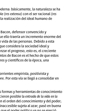
oderna: básicamente, la naturaleza se ha
ble
(res extensa)
con el ser racional
(res
 la realización del ideal humano de
s Bacon, defensor convencido y
que ello traería un incremento enorme del
 vida de las personas. Debido a esta
que considera la sociedad ideal y
nzar el progreso, esto es, el creciente
entos de Bacon es el hecho de que estos
es y científicos de la época, una
rrientes empirista, positivista y
re. Por esta vía se llegó a consolidar en
es formas y herramientas de conocimiento
icieron posible la
entrada de la vida en la
en el orden del conocimiento y del poder;
inaccesible sujeta al azar; pasó en buena
que el poder político ya no se ejerció