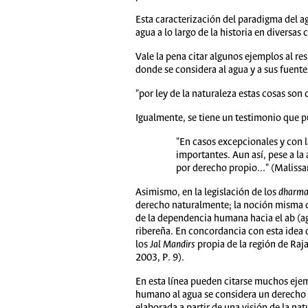
Esta caracterización del paradigma del a
agua a lo largo de la historia en diversas
Vale la pena citar algunos ejemplos al r
donde se considera al agua y a sus fuen
"por ley de la naturaleza estas cosas son 
Igualmente, se tiene un testimonio que 
"En casos excepcionales y con 
importantes. Aun así, pese a la
por derecho propio…" (Malissa
Asimismo, en la legislación de los
dharma
derecho naturalmente; la noción misma
de la dependencia humana hacia el ab (ag
ribereña. En concordancia con esta idea 
los
Jal
Mandirs
propia de la región de Raj
2003, P. 9).
En esta línea pueden citarse muchos ejem
humano al agua se considera un derecho n
elaborada a partir de una visión de la na