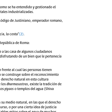
como se ha entendido y gestionado el
tales industrializadas.
código de Justiniano, emperador romano,
ia, la costa"
(2)
.
 República de Roma:
e a las casa de algunos ciudadanos
 disfrutando de un bien que le pertenecía
 frente al cual las personas tienen
 se construye sobre el reconocimiento
 derecho natural en esta cultura
e los
dharmasastras
, existe la tradición de
los
piyaos
o templos del agua (Shiva
su medio natural, en las que el derecho
so, o por una cierta idea de justicia
ontables mitos sobre el agua de muchos