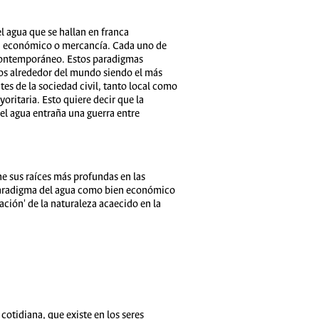
l agua que se hallan en franca
en económico o mercancía. Cada uno de
do contemporáneo. Estos paradigmas
los alrededor del mundo siendo el más
es de la sociedad civil, tanto local como
oritaria. Esto quiere decir que la
del agua entraña una guerra entre
e sus raíces más profundas en las
l paradigma del agua como bien económico
ación' de la naturaleza acaecido en la
otidiana, que existe en los seres