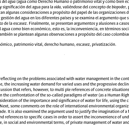
 del agua
(agua como Derecho Humano o patrimonio vital y como bien econ
y significación del agua para la
vida,
valiéndose del concepto de
biopoder,
an algunas consideraciones a propósito del papel de las organizaciones d
 gestión del agua en los diferentes países y se examina el argumento que si
ento de la escasez. Finalmente, se presentan argumentos y alusiones a casos
l agua como bien económico, esto es, la inconveniencia, en términos socia
 También se plantean algunas observaciones a propósito del caso colombia
ómico, patrimonio vital, derecho humano, escasez, privatización.
f reflecting on the problems associated with water management in the con
, the increasing water demand for varied uses and the progressive decline i
cussion that refers, however, to multi ple references of concrete situation
 on the confrontation of the so-called paradigms of water (as a Human Righ
nsideration of the importance and significance of water for life, using the
 Next, some comments on the role of international environmental organizat
. It is also examined the argument used to justify the imagination of a fut
and references to specific cases in order to assert the inconvenience of u
, in social and environmental terms, of private management of water and s