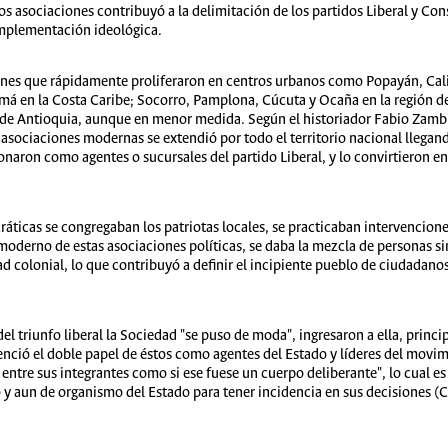
dos asociaciones contribuyó a la delimitación de los partidos Liberal y Co
mplementación ideológica.
ones que rápidamente proliferaron en centros urbanos como Popayán, Cali
 en la Costa Caribe; Socorro, Pamplona, Cúcuta y Ocaña en la región d
cia de Antioquia, aunque en menor medida. Según el historiador Fabio Za
 asociaciones modernas se extendió por todo el territorio nacional llegand
onaron como agentes o sucursales del partido Liberal, y lo convirtieron e
cráticas se congregaban los patriotas locales, se practicaban intervencion
oderno de estas asociaciones políticas, se daba la mezcla de personas s
ad colonial, lo que contribuyó a definir el incipiente pueblo de ciudadan
triunfo liberal la Sociedad "se puso de moda", ingresaron a ella, principa
enció el doble papel de éstos como agentes del Estado y líderes del mov
es entre sus integrantes como si ese fuese un cuerpo deliberante", lo cual
y aun de organismo del Estado para tener incidencia en sus decisiones (