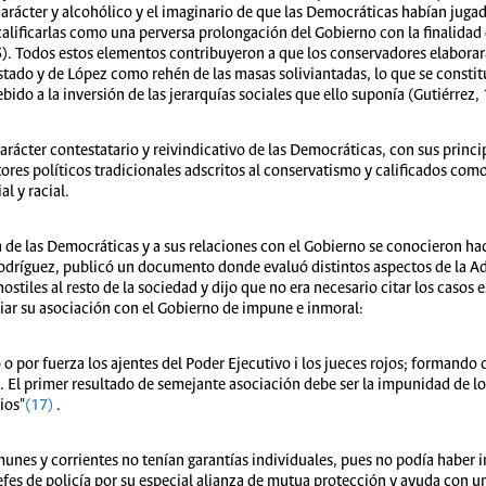
rácter y alcohólico y el imaginario de que las Democráticas habían juga
calificarlas como una perversa prolongación del Gobierno con la finalidad 
 5). Todos estos elementos contribuyeron a que los conservadores elaborar
Estado y de López como rehén de las masas soliviantadas, lo que se constit
bido a la inversión de las jerarquías sociales que ello suponía (Gutiérrez
carácter contestatario y reivindicativo de las Democráticas, con sus princi
ores políticos tradicionales adscritos al conservatismo y calificados como
l y racial.
a de las Democráticas y a sus relaciones con el Gobierno se conocieron ha
dríguez, publicó un documento donde evaluó distintos aspectos de la Ad
 hostiles al resto de la sociedad y dijo que no era necesario citar los casos
iar su asociación con el Gobierno de impune e inmoral:
 o por fuerza los ajentes del Poder Ejecutivo i los jueces rojos; formando
ad. El primer resultado de semejante asociación debe ser la impunidad de l
ios"
(17)
.
es y corrientes no tenían garantías individuales, pues no podía haber im
 jefes de policía por su especial alianza de mutua protección y ayuda con