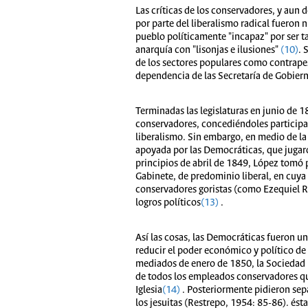
Las críticas de los conservadores, y aun 
por parte del liberalismo radical fueron 
pueblo políticamente "incapaz" por ser tan
anarquía con "lisonjas e ilusiones"
(10)
. 
de los sectores populares como contrapeso
dependencia de las Secretaría de Gobiern
Terminadas las legislaturas en junio de 1
conservadores, concediéndoles participa
liberalismo. Sin embargo, en medio de la 
apoyada por las Democráticas, que jugaron
principios de abril de 1849, López tomó
Gabinete, de predominio liberal, en cuya 
conservadores goristas (como Ezequiel Ro
logros políticos
(13)
.
Así las cosas, las Democráticas fueron un
reducir el poder económico y político de 
mediados de enero de 1850, la Sociedad lib
de todos los empleados conservadores que
Iglesia
(14)
. Posteriormente pidieron sepa
los jesuitas (Restrepo, 1954: 85-86). ést