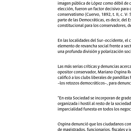
imagen pública de López como débil de ca
elección, fueron un factor decisivo para 
conservatismo (Cuervo, 1892, t. II, c. V:
parte de las Democráticas, es decir, del 
constitucional para los conservadores, de
En las localidades del Sur–occidente, el 
elemento de revancha social frente a sect
una profunda división y polarización socia
Las más serias críticas y denuncias acerc
opositor conservador, Mariano Ospina Ro
calificó a los clubs liberales de pandillas
–los retozos democráticos–, para denunc
"En esta Sociedad se incorporan de grado
organizada i hostil al resto de la socied
imparcialidad funesta en todos los negoc
Ospina denunció que los ciudadanos comun
de magistrados, funcionarios, fiscales y