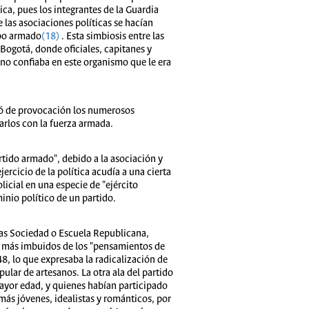
ca, pues los integrantes de la Guardia
 las asociaciones políticas se hacían
rpo armado
(18)
. Esta simbiosis entre las
Bogotá, donde oficiales, capitanes y
rno confiaba en este organismo que le era
có de provocación los numerosos
arlos con la fuerza armada.
rtido armado", debido a la asociación y
jercicio de la política acudía a una cierta
licial en una especie de "ejército
inio político de un partido.
 las Sociedad o Escuela Republicana,
, más imbuidos de los "pensamientos de
48, lo que expresaba la radicalización de
lar de artesanos. La otra ala del partido
mayor edad, y quienes habían participado
más jóvenes, idealistas y románticos, por