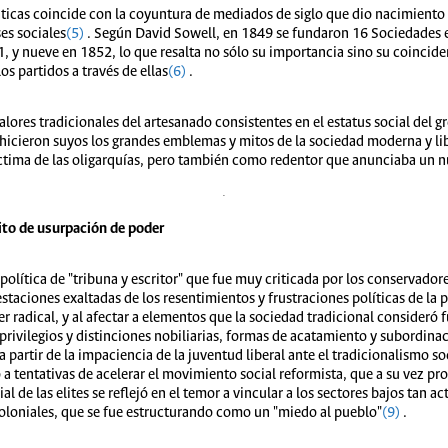
ticas coincide con la coyuntura de mediados de siglo que dio nacimiento a
ses sociales
(5)
. Según David Sowell, en 1849 se fundaron 16 Sociedades en
, y nueve en 1852, lo que resalta no sólo su importancia sino su coinciden
os partidos a través de ellas
(6)
.
ores tradicionales del artesanado consistentes en el estatus social del gr
 hicieron suyos los grandes emblemas y mitos de la sociedad moderna y libe
tima de las oligarquías, pero también como redentor que anunciaba un n
to de usurpación de poder
 política de "tribuna y escritor" que fue muy criticada por los conservado
staciones exaltadas de los resentimientos y frustraciones políticas de la ple
r radical, y al afectar a elementos que la sociedad tradicional consideró 
privilegios y distinciones nobiliarias, formas de acatamiento y subordinaci
partir de la impaciencia de la juventud liberal ante el tradicionalismo soc
 a tentativas de acelerar el movimiento social reformista, que a su vez p
al de las elites se reflejó en el temor a vincular a los sectores bajos tan a
coloniales, que se fue estructurando como un "miedo al pueblo"
(9)
.