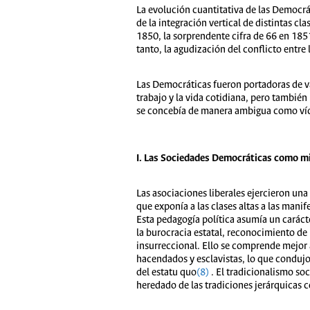
La evolución cuantitativa de las Democrá
de la integración vertical de distintas cla
1850, la sorprendente cifra de 66 en 1851
tanto, la agudización del conflicto entre l
Las Democráticas fueron portadoras de val
trabajo y la vida cotidiana, pero también
se concebía de manera ambigua como víc
I. Las Sociedades Democráticas como mi
Las asociaciones liberales ejercieron una
que exponía a las clases altas a las manife
Esta pedagogía política asumía un carácte
la burocracia estatal, reconocimiento de 
insurreccional. Ello se comprende mejor a 
hacendados y esclavistas, lo que condujo
del estatu quo
(8)
. El tradicionalismo soci
heredado de las tradiciones jerárquicas 