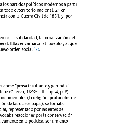
 los partidos políticos modernos a partir
 todo el territorio nacional, 21 en
cia con la Guerra Civil de 1851, y, por
emio, la solidaridad, la moralización del
ral. Ellas encarnaron al "pueblo", al que
uevo orden social
(7)
.
res como "prosa insultante y gerundia",
be (Cuervo, 1892: t. II, cap. 4, p. 8).
fundamentales (la religión, protocolos de
ón de las clases bajas), se tornaba
ial, representado por las elites de
rovocaba reacciones por la conservación
ctivamente en la política, sentimiento