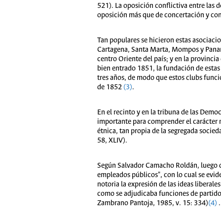
521). La oposición conflictiva entre las 
oposición más que de concertación y co
Tan populares se hicieron estas asociaci
Cartagena, Santa Marta, Mompos y Panamá
centro Oriente del país; y en la provin
bien entrado 1851, la fundación de estas
tres años, de modo que estos clubs funci
de 1852
(3)
.
En el recinto y en la tribuna de las Demo
importante para comprender el carácter m
étnica, tan propia de la segregada socied
58, XLIV).
Según Salvador Camacho Roldán, luego del 
empleados públicos", con lo cual se evid
notoria la expresión de las ideas liberal
como se adjudicaba funciones de partido 
Zambrano Pantoja, 1985, v. 15: 334)
(4)
.