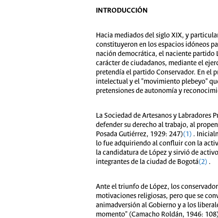
INTRODUCCIÓN
Hacia mediados del siglo XIX, y particul
constituyeron en los espacios idóneos par
nación democrática, el naciente partido L
carácter de ciudadanos, mediante el ejerci
pretendía el partido Conservador. En el p
intelectual y el "movimiento plebeyo" qu
pretensiones de autonomía y reconocimien
La Sociedad de Artesanos y Labradores Pr
defender su derecho al trabajo, al prope
Posada Gutiérrez, 1929: 247)
(1)
. Inicial
lo fue adquiriendo al confluir con la act
la candidatura de López y sirvió de acti
integrantes de la ciudad de Bogotá
(2)
.
Ante el triunfo de López, los conservado
motivaciones religiosas, pero que se con
animadversión al Gobierno y a los liberal
momento" (Camacho Roldán, 1946: 108). C