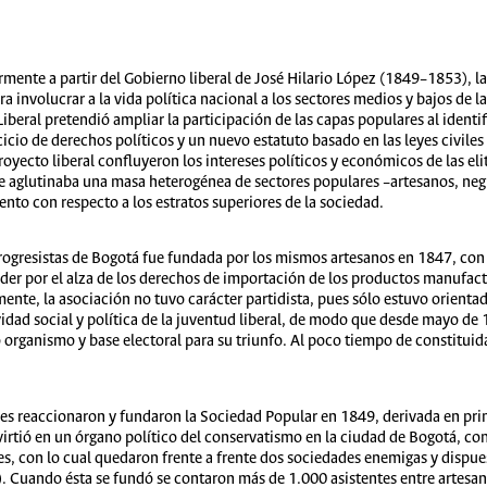
armente a partir del Gobierno liberal de José Hilario López (1849–1853), 
a involucrar a la vida política nacional a los sectores medios y bajos de
iberal pretendió ampliar la participación de las capas populares al identif
cio de derechos políticos y un nuevo estatuto basado en las leyes civiles y
royecto liberal confluyeron los intereses políticos y económicos de las eli
e aglutinaba una masa heterogénea de sectores populares –artesanos, negr
to con respecto a los estratos superiores de la sociedad.
ogresistas de Bogotá fue fundada por los mismos artesanos en 1847, con l
nder por el alza de los derechos de importación de los productos manufa
mente, la asociación no tuvo carácter partidista, pues sólo estuvo orienta
ividad social y política de la juventud liberal, de modo que desde mayo de
vo organismo y base electoral para su triunfo. Al poco tiempo de constitu
res reaccionaron y fundaron la Sociedad Popular en 1849, derivada en prin
virtió en un órgano político del conservatismo en la ciudad de Bogotá, co
es, con lo cual quedaron frente a frente dos sociedades enemigas y dispue
uando ésta se fundó se contaron más de 1.000 asistentes entre artesano