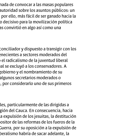
minada de convocar a las masas populares
 autoridad sobre los asuntos públicos: un
por ello, más fácil de ser ganado hacia la
 decisivo para la movilización política
las convirtió en algo así como una
onciliador y dispuesto a transigir con los
enecientes a sectores moderados del
el radicalismo de la juventud liberal
al se excluyó a los conservadores. A
 gobierno y el nombramiento de su
e algunos secretarios moderados o
, por considerarlo uno de sus primeros
es, particularmente de las dirigidas a
región del Cauca. En consecuencia, hacia
a expulsión de los jesuitas, la destitución
itor de las reformas de los fueros de la
uerra, por su oposición a la expulsión de
iberalismo habría de sacar adelante, la