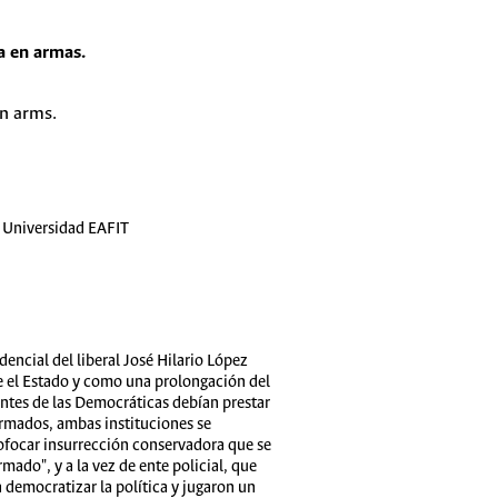
ía en armas.
in arms.
a Universidad EAFIT
encial del liberal José Hilario López
e el Estado y como una prolongación del
antes de las Democráticas debían prestar
 armados, ambas instituciones se
sofocar insurrección conservadora que se
mado", y a la vez de ente policial, que
 democratizar la política y jugaron un