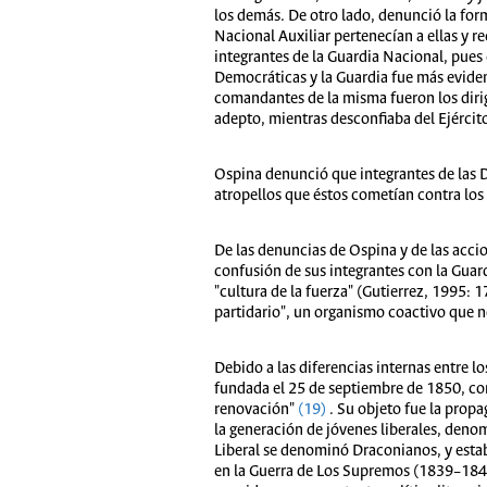
los demás. De otro lado, denunció la for
Nacional Auxiliar pertenecían a ellas y 
integrantes de la Guardia Nacional, pues 
Democráticas y la Guardia fue más eviden
comandantes de la misma fueron los dirig
adepto, mientras desconfiaba del Ejército
Ospina denunció que integrantes de las 
atropellos que éstos cometían contra los 
De las denuncias de Ospina y de las accio
confusión de sus integrantes con la Guardi
"cultura de la fuerza" (Gutierrez, 1995: 
partidario", un organismo coactivo que no
Debido a las diferencias internas entre l
fundada el 25 de septiembre de 1850, co
renovación"
(19)
. Su objeto fue la propa
la generación de jóvenes liberales, deno
Liberal se denominó Draconianos, y estab
en la Guerra de Los Supremos (1839–1842)