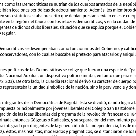
ma como las Democráticas se nutrían de los cuerpos armados de la Repúbli
recibían lecciones periódicas de adoctrinamiento. Además, los miembros de
en sus estatutos estaba prescrito que debían prestar servicio en este cue
te en la región del Cauca con los retozos democráticos, y en la ciudad de 
entes de dichos clubs liberales, situación que se explica porque el Gobie
 regular.
Democráticas se desempeñaban como funcionarios del Gobierno, y califi
conservadores, con lo cual se buscaba el pretexto para atacarlos y aniquil
nes políticas de las Democráticas se colige que fueron una especie de "pa
a Nacional Auxiliar, un dispositivo político militar, en tanto que para el e
178-203). De otro lado, la Guardia Nacional derivó su carácter de cuerpo po
 representaba la unidad simbólica de la nación, sino la pervivencia y dom
os integrantes de la Democrática de Bogotá, ésta se dividió, dando lugar a
mpuesta principalmente por jóvenes liberales del Colegio San Bartolomé
gación de las ideas liberales del programa de la revolución francesa de 18
minada entonces Gólgotas o Radicales, y su separación del movimiento popu
a integrada por dirigentes de la generación de la independencia, los de 
. éstos, más realistas, moderados y pragmáticos, se distanciaron de los 