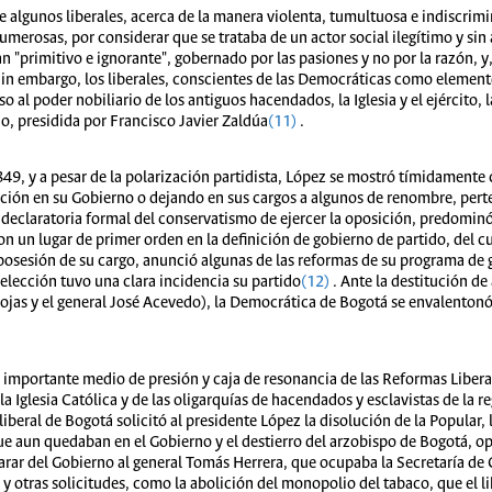
de algunos liberales, acerca de la manera violenta, tumultuosa e indiscri
numerosas, por considerar que se trataba de un actor social ilegítimo y sin
 "primitivo e ignorante", gobernado por las pasiones y no por la razón, y, 
Sin embargo, los liberales, conscientes de las Democráticas como elemento
 al poder nobiliario de los antiguos hacendados, la Iglesia y el ejército, 
o, presidida por Francisco Javier Zaldúa
(11)
.
849, y a pesar de la polarización partidista, López se mostró tímidamente c
ción en su Gobierno o dejando en sus cargos a algunos de renombre, pert
declaratoria formal del conservatismo de ejercer la oposición, predominó 
 un lugar de primer orden en la definición de gobierno de partido, del cu
 posesión de su cargo, anunció algunas de las reformas de su programa de
elección tuvo una clara incidencia su partido
(12)
. Ante la destitución d
jas y el general José Acevedo), la Democrática de Bogotá se envalentonó
 importante medio de presión y caja de resonancia de las Reformas Liberal
la Iglesia Católica y de las oligarquías de hacendados y esclavistas de la 
eral de Bogotá solicitó al presidente López la disolución de la Popular, l
 aun quedaban en el Gobierno y el destierro del arzobispo de Bogotá, opos
rar del Gobierno al general Tomás Herrera, que ocupaba la Secretaría de G
a y otras solicitudes, como la abolición del monopolio del tabaco, que el l