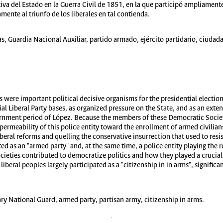
va del Estado en la Guerra Civil de 1851, en la que participó ampliament
mente al triunfo de los liberales en tal contienda.
 Guardia Nacional Auxiliar, partido armado, ejército partidario, ciudad
were important political decisive organisms for the presidential election 
ial Liberal Party bases, as organized pressure on the State, and as an exte
ernment period of López. Because the members of these Democratic Societie
permeability of this police entity toward the enrollment of armed civilian
iberal reforms and quelling the conservative insurrection that used to resi
ted as an "armed party" and, at the same time, a police entity playing the ro
eties contributed to democratize politics and how they played a crucial r
liberal peoples largely participated as a "citizenship in in arms", significa
ry National Guard, armed party, partisan army, citizenship in arms.