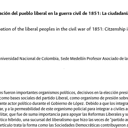
ación del pueblo liberal en la guerra civil de 1851: La ciudadan
pation of the liberal peoples in the civil war of 1851: Citzenship 
 Universidad Nacional de Colombia, Sede Medellín Profesor Asociado de l
 fueron importantes organismos políticos, decisivos en la elección presid
como bases sociales del partido Liberal, como organismo de presión sobr
ante actor político durante el Gobierno de López. Debido a que los integr
ar, y a la permeabilidad de este organismo policial para integrar a civiles
itar, que fue de suma importancia para apoyar las Reformas Liberales y 
ico híbrido, una sucursal del liberalismo que hizo las veces de "partido ar
 artículo trata la forma como las Sociedades Democráticas contribuyeron a