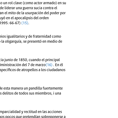
do un rol clave (como actor armado) en su
de liderar una guerra sucia contra el
an el mito de la usurpación del poder por
uyó en el apocalipsis del orden
, 1995: 66-67)
(15)
.
pios igualitarios y de fraternidad como
 la oligarquía, se presentó en medio de
cia junio de 1850, cuando el principal
ministración del 7 de marzo
(16)
. En él
 específicos de atropellos a los ciudadanos
 de esta manera un pandilla fuertemente
os delitos de todos sus miembros, i una
parcialidad y rectitud en las acciones
 unos pocos que pretendían sobreponerse a