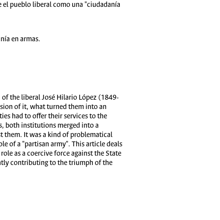
e el pueblo liberal como una "ciudadanía
anía en armas.
of the liberal José Hilario López (1849-
nsion of it, what turned them into an
s had to offer their services to the
s, both institutions merged into a
st them. It was a kind of problematical
le of a "partisan army". This article deals
ole as a coercive force against the State
ntly contributing to the triumph of the