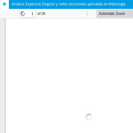
Análisis Espectral Singular y redes neuronales aplicadas en Hidrología