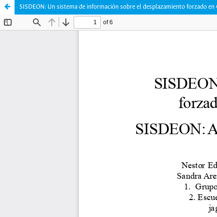
SISDEON: Un sistema de información sobre el desplazamiento forzado en 