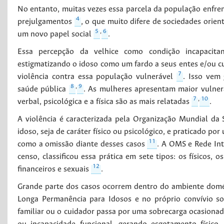
No entanto, muitas vezes essa parcela da população enfren
4
prejulgamentos
, o que muito difere de sociedades orie
5
,
6
um novo papel social
.
Essa percepção da velhice como condição incapacitan
estigmatizando o idoso como um fardo a seus entes e/ou 
7
violência contra essa população vulnerável
. Isso vem
8
,
9
saúde pública
. As mulheres apresentam maior vulnera
7
,
10
verbal, psicológica e a física são as mais relatadas
.
A violência é caracterizada pela Organização Mundial d
idoso, seja de caráter físico ou psicológico, e praticado p
11
como a omissão diante desses casos
. A OMS e Rede Int
censo, classificou essa prática em sete tipos: os físicos, 
12
financeiros e sexuais
.
Grande parte dos casos ocorrem dentro do ambiente dom
Longa Permanência para Idosos e no próprio convívio s
familiar ou o cuidador passa por uma sobrecarga ocasiona