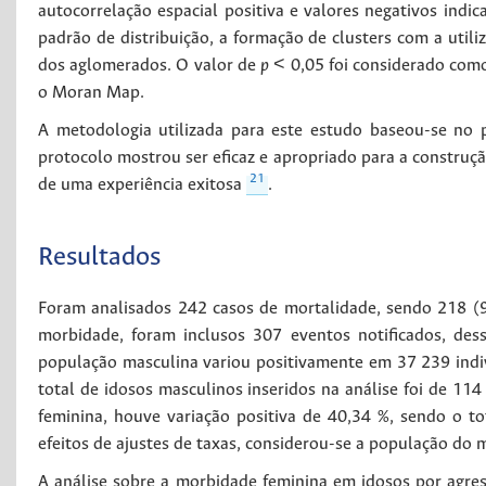
autocorrelação espacial positiva e valores negativos indica
padrão de distribuição, a formação de clusters com a utili
dos aglomerados. O valor de
p
< 0,05 foi considerado como 
o Moran Map.
A metodologia utilizada para este estudo baseou-se no p
protocolo mostrou ser eficaz e apropriado para a construç
21
de uma experiência exitosa
.
Resultados
Foram analisados 242 casos de mortalidade, sendo 218 (9
morbidade, foram inclusos 307 eventos notificados, de
população masculina variou positivamente em 37 239 indi
total de idosos masculinos inseridos na análise foi de 11
feminina, houve variação positiva de 40,34 %, sendo o 
efeitos de ajustes de taxas, considerou-se a população do 
A análise sobre a morbidade feminina em idosos por agr