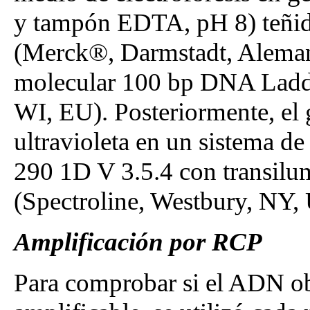
y tampón EDTA, pH 8) teñid
(Merck®, Darmstadt, Alemani
molecular 100 bp DNA Ladde
WI, EU). Posteriormente, el g
ultravioleta en un sistema
290 1D V 3.5.4 con transilu
(Spectroline, Westbury, NY,
Amplificación por RCP
Para comprobar si el ADN o