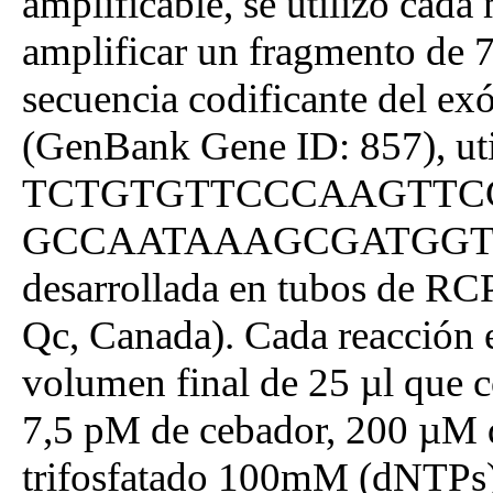
amplificable, se utilizó ca
amplificar un fragmento de 7
secuencia codificante del exó
(GenBank Gene ID: 857), uti
TCTGTGTTCCCAAGTTCCAA
GCCAATAAAGCGATGGTTGA 
desarrollada en tubos de RC
Qc, Canada). Cada reacción e
volumen final de 25 µl que
7,5 pM de cebador, 200 µM 
trifosfatado 100mM (dNTPs) 