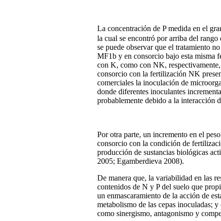
La concentración de P medida en el gran
la cual se encontró por arriba del rango
se puede observar que el tratamiento no
MF1b y en consorcio bajo esta misma fe
con K, como con NK, respectivamente, m
consorcio con la fertilización NK pres
comerciales la inoculación de microorga
donde diferentes inoculantes incrementa
probablemente debido a la interacción de
Por otra parte, un incremento en el pes
consorcio con la condición de fertiliza
producción de sustancias biológicas act
2005; Egamberdieva 2008).
De manera que, la variabilidad en las re
contenidos de N y P del suelo que propi
un enmascaramiento de la acción de estas
metabolismo de las cepas inoculadas; y (
como sinergismo, antagonismo y competen