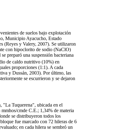
ovenientes de suelos bajo explotación
 Rio, Municipio Ayacucho, Estado
es (Reyes y Valery, 2007). Se utilizaron
nte con hipoclorito de sodio (NaClO)
d se preparó una suspensión bacteriana
io de caldo nutritivo (10%) en
guales proporciones (1:1). A cada
tiva y Dussán, 2003). Por último, las
steriormente se escurrieron y se dejaron
a, "La Tuquerena", ubicada en el
,06 mmhos/cmde C.E.; 1,34% de materia
onde se distribuyeron todos los
a bloque fue marcado con 72 hileras de 6
 evaluado; en cada hilera se sembró un