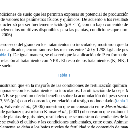
ndiciones de suelo que les permitan expresar su potencial de producción
de valores los parámetros físicos y químicos. De acuerdo a los resultad
caracterizó por ser fuertemente ácido (pH < 5), con un bajo contenido d
lementos nutritivos disponibles para las plantas, condiciones que nor
, 2006).
 peso seco del grano en los tratamientos no inoculados, mostraron que l
icos aplicados, encontrándose los mismos entre 140 y 1298 kg/hade pes
). De igual manera, se observó que la aplicación de P en forma d
abla 1
n relación al tratamiento con NPK. El resto de los tratamientos (K, NK
e suelo.
Tabla 1
ostraron que en la mayoría de las condiciones de fertilización química l
ompararse con los tratamientos no inoculados. La utilización de la cepa
con NK se generó un efecto benéfico sobre la acumulación del peso seco
5% (p/p) con el consorcio, en relación al testigo no inoculado (
tabla 1
lo, Valverde
et al
., (2006) muestran que un consorcio entre
Mesorhizobi
as de garbanzo; así mismo Kumar
et al
., (2001) observaron que co-inocu
 de plantas de guisantes, resultados que se muestran dependientes de la
de se evaluó el cultivo y las condiciones ambientales, entre otras. Asimis
blemente se deba a los bajos niveles de fertilidad y de contenido de mate