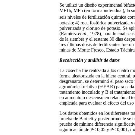
Se utilizó un diseño experimental bifact
MF1b, MF5 (en forma individual), la sus
seis niveles de fertilización química cor
potasio; 4) roca fosfórica pulverizada y
pulverizada y cloruro de potasio. Se apl
(Ramírez
et al
., 1978), para lo cual se 
de la siembra y el restante 30 días desp
tres últimas dosis de fertilizantes fuer
minas de Monte Fresco, Estado Táchira
Recolección y análisis de datos
La cosecha fue realizada a los cuatro m
forma aleatorizada en la hilera central,
desgranaron, se determinó el peso seco 
agronómica relativa (%EAR) para cada tr
tratamiento inoculado y B el tratamient
en aumento o descenso en relación al te
empleada para evaluar el efecto del uso
Los datos obtenidos en los diferentes t
prueba de Bartlett y posteriormente se t
prueba de mínima diferencia significati
significación de P< 0,05 y P< 0,001, me