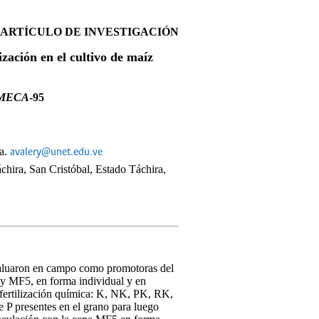
ARTÍCULO DE INVESTIGACIÓN
zación en el cultivo de maíz
MECA
-95
la.
avalery@unet.edu.ve
chira, San Cristóbal, Estado Táchira,
 evaluaron en campo como promotoras del
 y MF5, en forma individual y en
e fertilización química: K, NK, PK, RK,
e P presentes en el grano para luego