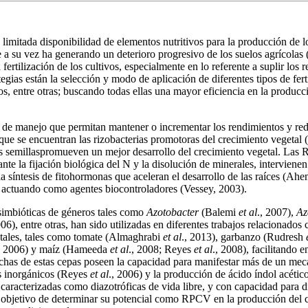
a limitada disponibilidad de elementos nutritivos para la producción de 
e a su vez ha generando un deterioro progresivo de los suelos agrícolas
fertilización de los cultivos, especialmente en lo referente a suplir los
tegias están la selección y modo de aplicación de diferentes tipos de fer
os, entre otras; buscando todas ellas una mayor eficiencia en la producc
as de manejo que permitan mantener o incrementar los rendimientos y red
 que se encuentran las rizobacterias promotoras del crecimiento vegetal
as semillaspromueven un mejor desarrollo del crecimiento vegetal. Las
te la fijación biológica del N y la disolución de minerales, intervienen
a síntesis de fitohormonas que aceleran el desarrollo de las raíces (A
, actuando como agentes biocontroladores (Vessey, 2003).
asimbióticas de géneros tales como
Azotobacter
(Balemi
et al
., 2007),
Az
006), entre otras, han sido utilizadas en diferentes trabajos relacionado
tales, tales como tomate (Almaghrabi
et al
., 2013), garbanzo (Rudresh
, 2006) y maíz (Hameeda
et al
., 2008; Reyes
et al
., 2008), facilitando 
uchas de estas cepas poseen la capacidad para manifestar más de un mec
os inorgánicos (Reyes
et al
., 2006) y la producción de ácido índol acét
 caracterizadas como diazotróficas de vida libre, y con capacidad para 
objetivo de determinar su potencial como RPCV en la producción del cu