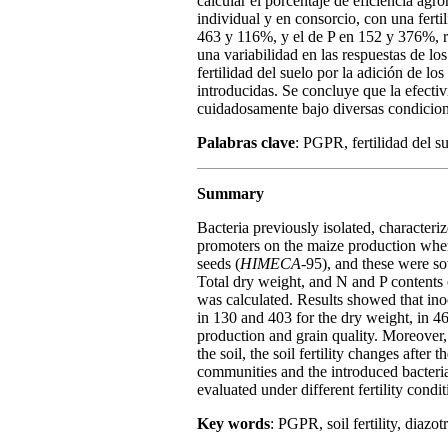
calcular el porcentaje de eficiencia a
individual y en consorcio, con una fer
463 y 116%, y el de P en 152 y 376%, r
una variabilidad en las respuestas de lo
fertilidad del suelo por la adición de lo
introducidas. Se concluye que la efecti
cuidadosamente bajo diversas condicione
Palabras clave
: PGPR, fertilidad del s
Summary
Bacteria previously isolated, characteri
promoters on the maize production when
seeds (
HIMECA
-95), and these were s
Total dry weight, and N and P contents 
was calculated. Results showed that ino
in 130 and 403 for the dry weight, in 46
production and grain quality. Moreover,
the soil, the soil fertility changes afte
communities and the introduced bacteria. 
evaluated under different fertility condit
Key words
: PGPR, soil fertility, diazo