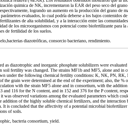
gronómica relativa (%EAR). Los resultados obtenidos mostraron que la i
tilización quimica de NK, incrementaron la EAR del peso seco del gran
espectivamente, logrando un aumento en la producción del grano de ma
s parámetros evaluados, lo cual podría deberse a los bajos contenidos de
s fertilizantes de alta solubilidad, y a la interacción entre las comunidad
vidad de los microorganismos con potencial como biofertilizante para la 
s de fertilidad de los suelos.
uelo,bacterias diazotróficas, consorcio bacteriano, rendimiento.
zed as diazotrophic and inorganic phosphate solubilizers were evaluated
 soil fertility was changed. The strains MF1b and MF5, alone and in 
own under the following chemical fertility conditions: K, NK, PN, R
of the grain were determined at the end of the experiment; also, the % 
culation with the strain MF5 alone and in consortium, with the additio
3 and 116 for the N content, and in 152 and 376 for the P content, respe
 it was observed variations among the evaluated parameters which could
r the addition of the highly soluble chemical fertilizers, and the interact
It is concluded that the affectivity of a potential microbial biofertilizer
ions of soils.
trophic, bacteria consortium, yield.