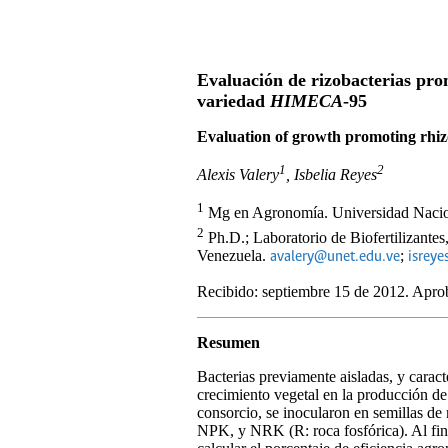
Evaluación de rizobacterias prom
variedad
HIMECA
-95
Evaluation of growth promoting rhizo
1
2
Alexis Valery
, Isbelia Reyes
1
Mg en Agronomía. Universidad Naciona
2
Ph.D.; Laboratorio de Biofertilizante
Venezuela.
;
avalery@unet.edu.ve
isrey
Recibido: septiembre 15 de 2012. Apr
Resumen
Bacterias previamente aisladas, y carac
crecimiento vegetal en la producción de
consorcio, se inocularon en semillas de 
NPK, y NRK (R: roca fosfórica). Al fina