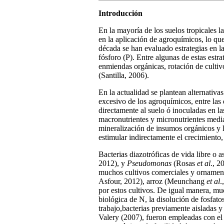
Introducción
En la mayoría de los suelos tropicales l
en la aplicación de agroquímicos, lo qu
década se han evaluado estrategias en la 
fósforo (P). Entre algunas de estas estra
enmiendas orgánicas, rotación de cultiv
(Santilla, 2006).
En la actualidad se plantean alternativ
excesivo de los agroquímicos, entre las
directamente al suelo ó inoculadas en l
macronutrientes y micronutrientes median
mineralización de insumos orgánicos y l
estimular indirectamente el crecimiento
Bacterias diazotróficas de vida libre o 
2012), y
Pseudomonas
(Rosas
et al
., 2
muchos cultivos comerciales y ornamen
Asfour, 2012), arroz (Meunchang
et al
.
por estos cultivos. De igual manera, m
biológica de N, la disolución de fosfat
trabajo,bacterias previamente aisladas y
Valery (2007), fueron empleadas con el 