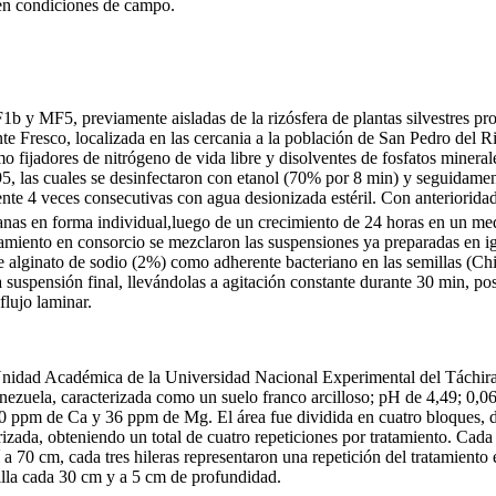
o en condiciones de campo.
b y MF5, previamente aisladas de la rizósfera de plantas silvestres pr
te Fresco, localizada en las cercania a la población de San Pedro del
 fijadores de nitrógeno de vida libre y disolventes de fosfatos mineral
95, las cuales se desinfectaron con etanol (70% por 8 min) y seguidame
te 4 veces consecutivas con agua desionizada estéril. Con anteriorida
nas en forma individual,luego de un crecimiento de 24 horas en un med
atamiento en consorcio se mezclaron las suspensiones ya preparadas en i
e alginato de sodio (2%) como adherente bacteriano en las semillas (Chi
a suspensión final, llevándolas a agitación constante durante 30 min, po
flujo laminar.
 Unidad Académica de la Universidad Nacional Experimental del Táchir
nezuela, caracterizada como un suelo franco arcilloso; pH de 4,49; 0
 ppm de Ca y 36 ppm de Mg. El área fue dividida en cuatro bloques, d
rizada, obteniendo un total de cuatro repeticiones por tratamiento. Cad
 a 70 cm, cada tres hileras representaron una repetición del tratamiento
milla cada 30 cm y a 5 cm de profundidad.