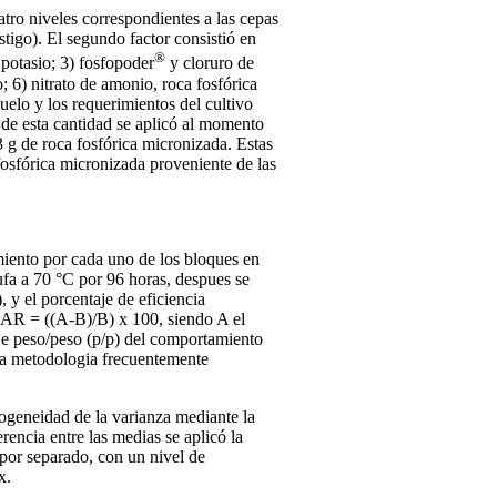
atro niveles correspondientes a las cepas
tigo). El segundo factor consistió en
®
 potasio; 3) fosfopoder
y cloruro de
; 6) nitrato de amonio, roca fosfórica
uelo y los requerimientos del cultivo
o de esta cantidad se aplicó al momento
3 g de roca fosfórica micronizada. Estas
fosfórica micronizada proveniente de las
miento por cada uno de los bloques en
tufa a 70 °C por 96 horas, despues se
 y el porcentaje de eficiencia
AR = ((A-B)/B) x 100, siendo A el
aje peso/peso (p/p) del comportamiento
una metodologia frecuentemente
mogeneidad de la varianza mediante la
rencia entre las medias se aplicó la
 por separado, con un nivel de
x.