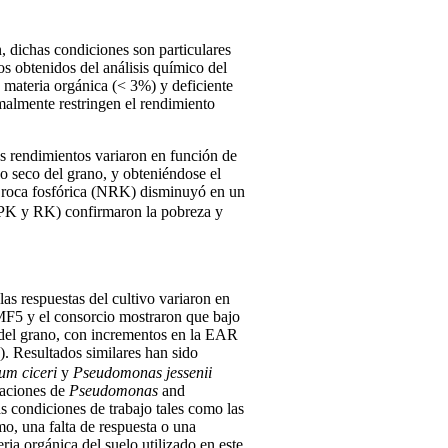
, dichas condiciones son particulares
os obtenidos del análisis químico del
e materia orgánica (< 3%) y deficiente
malmente restringen el rendimiento
os rendimientos variaron en función de
o seco del grano, y obteniéndose el
e roca fosfórica (NRK) disminuyó en un
, PK y RK) confirmaron la pobreza y
as respuestas del cultivo variaron en
 MF5 y el consorcio mostraron que bajo
 del grano, con incrementos en la EAR
). Resultados similares han sido
um ciceri
y
Pseudomonas jessenii
laciones de
Pseudomonas
and
s condiciones de trabajo tales como las
mo, una falta de respuesta o una
ria orgánica del suelo utilizado en este