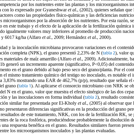
mpetencia por los nutrientes entre las plantas y los microorganismos i
rda con lo expresado por Gyaneshwar
et al
., (2002), quienes señalan que l
tores como las propiedades físico-químicas y las deficiencias nutriciona
os microorganismos por la absorción de los nutrientes. Por esta razón, se
do en este trabajo y el efecto de la aplicación de la fertilización quími
endo igualmente valores muy inferiores al promedio de producción nacio
0 y 6017 kg/ha (Alfaro
et al
., 2009; Hernández
et al
., 2000).
lidad y la inoculación microbiana provocaron variaciones en el contenid
ización completa (NPK), el grano presentó 2,23% de N (
), valor q
tabla 2
s materiales de maíz amarrillo (Alfaro
et al
., 2009). Adicionalmente, b
MF1b generó un incremento aparente (significativo, P<0,05) del conteni
emento en el grano debido al bajo peso seco del grano/planta. Por el cont
n el mismo tratamiento químico del testigo no inoculado, es notable el
e a 3,83% mostrando una EAR de 462,7% (p/p), resultado que señala el e
del grano (
). Al aplicarse el consorcio microbiano con NRK se o
tabla 1
 N en el grano, valor que muestra el efecto sinérgico de las dos cepa
ción y las inoculaciones en forma individual (
), resultado consist
tabla 2
ación similar fue presentada por El-Kholy
et al
., (2005) al observar que
no presentaron diferencias significativas en la producción del grano pe
resultados de este tratamiento, NRK, con los de la fertilización RK, se 
entes de la roca fosfórica, produciéndose probablemente la disolución de
 una respuesta benéfica en el grano. Resultados similares fueron pres
entre los microorganismos inoculados y las plantas evaluadas.