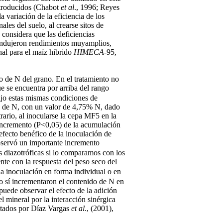
ntroducidos (Chabot
et al
., 1996; Reyes
a variación de la eficiencia de los
les del suelo, al crearse sitos de
 considera que las deficiencias
ca indujeron rendimientos muyamplios,
nal para el maíz hibrido
HIMECA
-95,
o de N del grano. En el tratamiento no
ue se encuentra por arriba del rango
ajo estas mismas condiciones de
do de N, con un valor de 4,75% N, dado
rario, al inocularse la cepa MF5 en la
 incremento (P<0,05) de la acumulación
fecto benéfico de la inoculación de
bservó un importante incremento
s diazotróficas si lo comparamos con los
ente con la respuesta del peso seco del
 la inoculación en forma individual o en
ro sí incrementaron el contenido de N en
puede observar el efecto de la adición
l mineral por la interacción sinérgica
entados por Díaz Vargas
et al
., (2001),