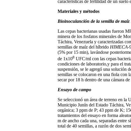
características de fertilidad de un suel
Materiales y métodos
Bioinoculanción de la semilla de maíz
Las cepas bacterianas usadas fueron MF1
minera de los fosfatos minerales de Mon
Táchira, Venezuela y caracterizadas como
semillas de maíz del híbrido
HIMECA
-
(5% por 15 min), lavándose posteriormen
8
de 1x10
UFC/ml con las cepas bacteria
condiciones de laboratorio,y para el tr
suspensión, se le agregó una solución d
semillas se colocaron en una fiola con l
secar por 18 h dentro de una cámara de 
Ensayo de campo
Se seleccionó un área de terreno en la
Municipio Junín del Estado Táchira, Ve
orgánica; 3 ppm de P; 43 ppm de K; 150
tratamientos del ensayo en forma aleato
m de ancho cada una, separadas entre sí
total de 40 semillas, a razón de dos se