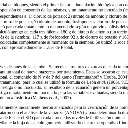
orial en bloques, siendo el primer factor la inoculación biológica con cu
pensión en consorcio de las mismas, y un tratamiento no inoculado (tes
respondientes a: 1) cloruro de potasio; 2) nitrato de amonio y cloruro de
 cloruro de potasio; 5) nitrato de amonio, fosfopoder y cloruro de potasio
icó para cada tratamiento lo recomendado según un previo análisis del s
calculó agregó en cada tres hileras: 180 g de nitrato de amonio (un terci
ués de la siembra), 117 g de fosfopoder, 92 g de cloruro de potasio y 16
on colocadas completamente al momento de la siembra. Se utilizó la roca 
, con aproximadamente 11,8% de P total.
eses después de la siembra. Se recolectaron tres mazorcas de cada trata
 para un total de nueve mazorcas por tratamiento. Estas se secaron en es
total, el contenido de N y de P del grano (Temminghoff y Houba, 2004),
atamiento, para lo cual se utilizó la fórmula de León
et al
. (1986), %E
o testigo o no inoculado. El resultado de la ecuación genera un porcent
stigo o tratamiento no inoculado para las variables evaluadas, siendo 
 de roca fosfórica (Matheus
et al
., 2007).
ratamientos inicialmente fueron analizados para la verificación de la ho
rataron con el análisis de la varianza (ANOVA) y para determinar la dife
va de Fisher (LSD) para cada uno de los nivelesde fertilización química
diante la hoja de calculo gnumeric utilizando el sistema operativo Linu