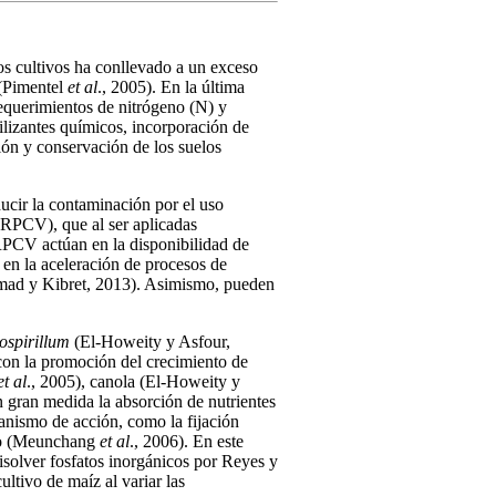
los cultivos ha conllevado a un exceso
 (Pimentel
et al
., 2005). En la última
 requerimientos de nitrógeno (N) y
tilizantes químicos, incorporación de
ión y conservación de los suelos
ucir la contaminación por el uso
 (RPCV), que al ser aplicadas
 RPCV actúan en la disponibilidad de
 en la aceleración de procesos de
hemad y Kibret, 2013). Asimismo, pueden
ospirillum
(El-Howeity y Asfour,
s con la promoción del crecimiento de
et al
., 2005), canola (El-Howeity y
en gran medida la absorción de nutrientes
anismo de acción, como la fijación
ico (Meunchang
et al
., 2006). En este
disolver fosfatos inorgánicos por Reyes y
ltivo de maíz al variar las