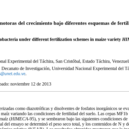
otoras del crecimiento bajo diferentes esquemas de fertili
bacteria under different fertilization schemes in maize variety
HI
l Experimental del Táchira, San Cristóbal, Estado Táchira, Venezue
s, Decanato de Investigación, Universidad Nacional Experimental del Tá
.
es@unet.edu.ve
obado: noviembre 12 de 2013
terizadas como diazotróficas y disolventes de fosfatos inorgánicos se
 maíz variando las condiciones de fertilidad del suelo. Las cepas MF1b
maíz (
HIMECA
-95), y se sembraron bajo las siguientes condiciones d
l del ensayo se determinó el peso seco total, y los contenidos de N y d