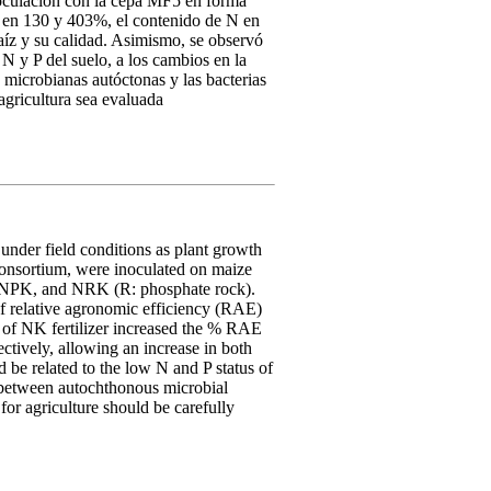
noculación con la cepa MF5 en forma
o en 130 y 403%, el contenido de N en
íz y su calidad. Asimismo, se observó
 N y P del suelo, a los cambios en la
es microbianas autóctonas y las bacterias
agricultura sea evaluada
 under field conditions as plant growth
consortium, were inoculated on maize
K, NPK, and NRK (R: phosphate rock).
of relative agronomic efficiency (RAE)
n of NK fertilizer increased the % RAE
ctively, allowing an increase in both
 be related to the low N and P status of
ion between autochthonous microbial
 for agriculture should be carefully