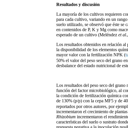
Resultados y discusión
La mayoría de los cultivos requieren co
para cada cultivo, variando en un rango 
suelo utilizado, se observó que éste se 
en contenidos de P, K y Mg como macroe
esperado de un cultivo (Meléndez
et al
.
Los resultados obtenidos en relación al
la disponibilidad de los elementos quím
mayor valor con la fertilización NPK (
t
50% el valor del peso seco del grano e
desbalance del estado nutricional de est
Los resultados del peso seco del grano m
función del factor microbiológico, al c
la condición de fertilización química 
de 130% (p/p) con la cepa MF5 y de 403,
reportados por otros autores, por ejemp
incrementaron el crecimiento de plant
Rhizobium
incrementaron el rendimiento
características del suelo o sustrato don
respuesta negativa a la inoculación posi