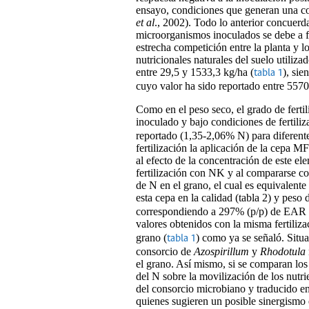
ensayo, condiciones que generan una co
et al
., 2002). Todo lo anterior concue
microorganismos inoculados se debe a fac
estrecha competición entre la planta y l
nutricionales naturales del suelo utiliza
entre 29,5 y 1533,3 kg/ha (
), si
tabla 1
cuyo valor ha sido reportado entre 557
Como en el peso seco, el grado de ferti
inoculado y bajo condiciones de fertil
reportado (1,35-2,06% N) para diferente
fertilización la aplicación de la cepa 
al efecto de la concentración de este el
fertilización con NK y al compararse co
de N en el grano, el cual es equivalent
esta cepa en la calidad (tabla 2) y peso 
correspondiendo a 297% (p/p) de EAR del
valores obtenidos con la misma fertiliza
grano (
) como ya se señaló. Situ
tabla 1
consorcio de
Azospirillum
y
Rhodotula
el grano. Así mismo, si se comparan los 
del N sobre la movilización de los nutri
del consorcio microbiano y traducido en
quienes sugieren un posible sinergismo 