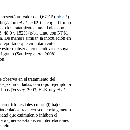
 presentó un valor de 0,67%P (
)
tabla 3
llo (Alfaro
et al
., 2009). De igual forma
o a los tratamientos inoculados con
6, 48,9 y 152% (p/p), tanto con NPK,
. De manera similar, la inoculación en
 reportado que en tratamientos
esto se observa en el cultivo de soya
n el grano (Sandeep
et al
., 2008),
ión.
 observa en el tratamiento del
s cepas inoculadas, como por ejemplo la
relinas (Vessey, 2003; El-Kholy
et al
.,
a condiciones tales como: (i) bajos
s inoculados, y en consecuencia generen
ilidad que estimulen o inhiban el
era quienes establecen interrelaciones
suelo.