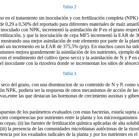
Tabla 2
o en el tratamiento sin inoculación y con fertilización completa (NPK)
 de 0,29 a 0,50% del reportado para diferentes materiales de maíz amari
 inoculado con NPK, incrementó la asimilación de P en el grano respect
rtilización, y que la inoculación de cepa MF5 incrementó la EAR de 3
ostrando una mejor asimilación de este elemento por parte de la planta
entó un incremento en la EAR de 375,5% (p/p). En muchos casos ha sido
nismos mejora grandemente la asimilación de los nutrientes, ejemplo de 
ron el rendimiento del cultivo (peso seco) y la asimilación de N y P e
l inoculante con la rizosfera donde se incrementan los sitios de absorc
Tabla 3
o seco del grano, con una disminucion de su contenido de N y P, como se
ción NPK, pudiera ser la respuesta de otros mecanismos de acción de la
ivas,entre las que destacan las hormonas de crecimiento auxinas y gibe
spuestas de los parámetros evaluados con estas bacterias, estaría sujeta 
cien competencias por nutrientes entre la planta y los microorganismo
 cepas; (ii) las fuentes de fertilización química aplicadas de alta solub
iii) la presencia de las comunidades microbianas autóctonas de la rizosf
cia por los exudados radicales de la planta y por los nutrientes en el 